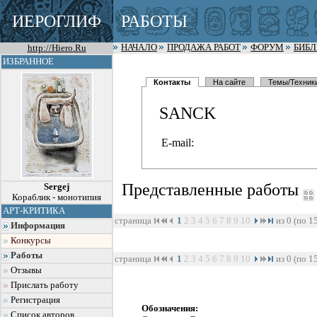
ИЕРОГЛИФ
РАБОТЫ
http://Hiero.Ru
НАЧАЛО
ПРОДАЖА РАБОТ
ФОРУМ
БИБ
ИЗБРАННОЕ
Контакты
На сайте
Темы/Техник
SANCK
E-mail:
Представленные работы
Sergej
Кораблик - монотипия
АРТ-КРИТИКА
страница
1
2
3
4
5
6
7
8
9
10
из 0 (по 1
Информация
Конкурсы
Работы
страница
1
2
3
4
5
6
7
8
9
10
из 0 (по 1
Отзывы
Прислать работу
Регистрация
Обозначения:
Список авторов