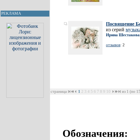
РЕКЛАМА
Посвящение Б
из серий
музык
Ирина Шестакова
отзывов
: 2
страница
1
2
3
4
5
6
7
8
9
10
из 1 (по 1
Обозначения: