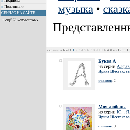
Подписка
музыка
•
сказк
Полезняшки
СЕЙЧАС НА САЙТЕ
+ ещё 78 неизвестных
Представленн
страница
1
2
3
4
5
6
7
8
9
10
из 1 (по 1
Буква А
из серии
Алфав
Ирина Шестакова
отзывов
: 2
Моя любовь.
из серии
Ю... Я.
Ирина Шестакова
отзывов
: 0