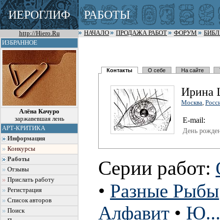
ИЕРОГЛИФ
РАБОТЫ
http://Hiero.Ru
НАЧАЛО
ПРОДАЖА РАБОТ
ФОРУМ
БИБ
ИЗБРАННОЕ
Контакты
О себе
На сайте
Ирина 
Москва
,
Росс
Алёна Качуро
заржавевшая лень
E-mail:
АРТ-КРИТИКА
День рожде
Информация
Конкурсы
Работы
Серии работ:
Отзывы
Прислать работу
•
Разные Рыбы
Регистрация
Список авторов
Алфавит
•
Ю...
Поиск