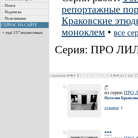
Поиск
репортажные по
Подписка
Краковские этюд
Полезняшки
СЕЙЧАС НА САЙТЕ
моноклем
•
все се
+ ещё 157 неизвестных
Серия: ПРО Л
страница
1
2
3
4
5
6
7
8
9
10
из 1 (по 1
/*
из серии
ПРО 
Наталия Брыксин
отзывов
: 1
***