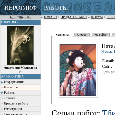
ИЕРОГЛИФ
РАБОТЫ
http://Hiero.Ru
НАЧАЛО
ПРОДАЖА РАБОТ
ФОРУМ
БИБ
ИЗБРАННОЕ
Контакты
О себе
На сайте
Ната
Москва
,
E-mail:
Сайт:
Анастасия Медведева
/~
День ро
АРТ-КРИТИКА
Информация
Конкурсы
Работы
Отзывы
Прислать работу
Регистрация
Серии работ:
Тби
Список авторов