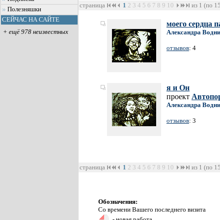
страница
1
2
3
4
5
6
7
8
9
10
из 1 (по 1
Полезняшки
СЕЙЧАС НА САЙТЕ
моего сердца 
+ ещё 978 неизвестных
Александра Водн
отзывов
: 4
я и Он
проект
Автопо
Александра Водн
отзывов
: 3
страница
1
2
3
4
5
6
7
8
9
10
из 1 (по 1
Обозначения:
Со времени Вашего последнего визита
- новая работа