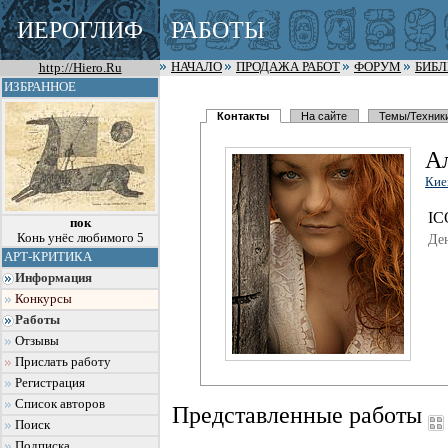
ИЕРОГЛИФ
РАБОТЫ
http://Hiero.Ru
НАЧАЛО
ПРОДАЖА РАБОТ
ФОРУМ
БИБ
ИЗБРАННОЕ
Контакты
На сайте
Темы/Техник
А
Кие
I
C
пок
Конь унёс любимого 5
Де
АРТ-КРИТИКА
Информация
Конкурсы
Работы
Отзывы
Прислать работу
Регистрация
Список авторов
Представленные работы
Поиск
Подписка