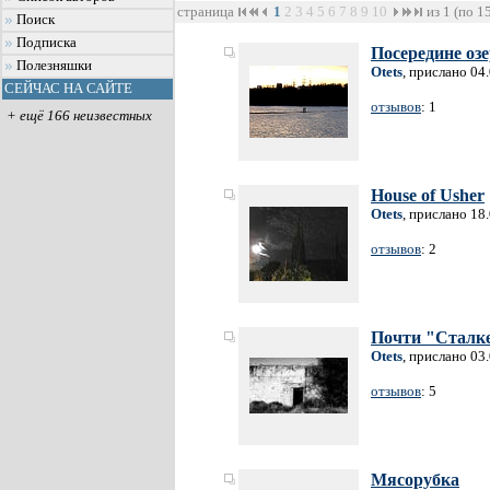
страница
1
2
3
4
5
6
7
8
9
10
из 1 (по 1
Поиск
Подписка
Посередине оз
Полезняшки
Otets
, прислано 04
СЕЙЧАС НА САЙТЕ
отзывов
: 1
+ ещё 166 неизвестных
House of Usher
Otets
, прислано 18
отзывов
: 2
Почти "Сталке
Otets
, прислано 03
отзывов
: 5
Мясорубка