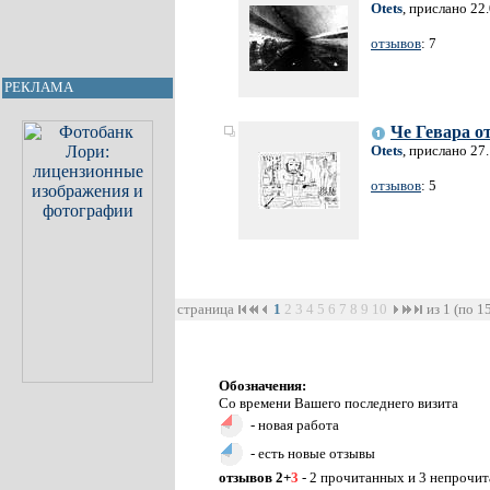
Otets
, прислано 22
отзывов
: 7
РЕКЛАМА
Че Гевара о
Otets
, прислано 27
отзывов
: 5
страница
1
2
3
4
5
6
7
8
9
10
из 1 (по 1
Обозначения:
Со времени Вашего последнего визита
- новая работа
- есть новые отзывы
отзывов 2+
3
- 2 прочитанных и 3 непрочи