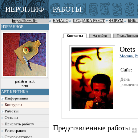
ИЕРОГЛИФ
РАБОТЫ
http://Hiero.Ru
НАЧАЛО
ПРОДАЖА РАБОТ
ФОРУМ
БИБ
ИЗБРАННОЕ
Контакты
На сайте
Темы/Техник
Otets
Москва
,
Р
Сайт:
День
palitra_art
рождения
ntm
АРТ-КРИТИКА
Информация
Конкурсы
Работы
Отзывы
Прислать работу
Представленные работы
Регистрация
Список авторов