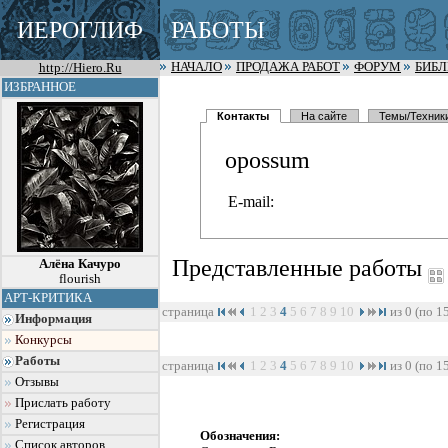
ИЕРОГЛИФ
РАБОТЫ
http://Hiero.Ru
НАЧАЛО
ПРОДАЖА РАБОТ
ФОРУМ
БИБ
ИЗБРАННОЕ
Контакты
На сайте
Темы/Техник
opossum
E-mail:
Представленные работы
Алёна Качуро
flourish
АРТ-КРИТИКА
страница
1
2
3
4
5
6
7
8
9
10
из 0 (по 1
Информация
Конкурсы
Работы
страница
1
2
3
4
5
6
7
8
9
10
из 0 (по 1
Отзывы
Прислать работу
Регистрация
Обозначения:
Список авторов