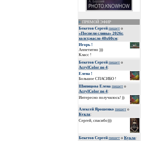
ПРЯМОЙ ЭФИР
Бекетов Сергей
пишет
о
«Поспели сливы» 2026г.
холст,масло 40х60см
:
Игорь !
Аппетитно )))
Класс !
Бекетов Сергей
пишет
о
AcrylColor no 4
:
Елена !
Большое СПАСИБО !
Шипицова Елена
пишет
о
AcrylColor no 4
:
Интересно получилось! ))
Алексей Ярошенко
пишет
о
Кукла
:
Сергей, спасибо)))
Бекетов Сергей
пишет
о
Кукла
: