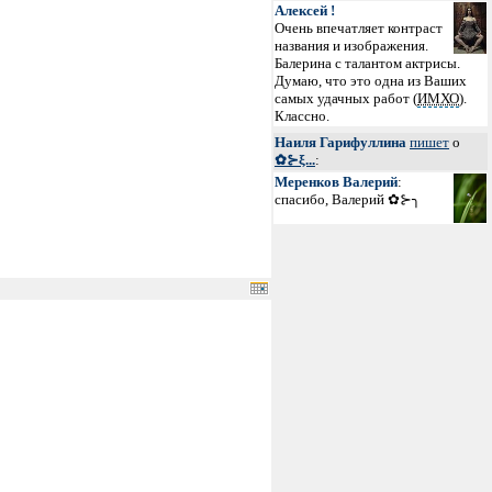
Алексей !
Очень впечатляет контраст
названия и изображения.
Балерина с талантом актрисы.
Думаю, что это одна из Ваших
самых удачных работ (
ИМХО
).
Классно.
Наиля Гарифуллина
пишет
о
✿⊱ξ...
:
Меренков Валерий
:
спасибо, Валерий ✿⊱╮