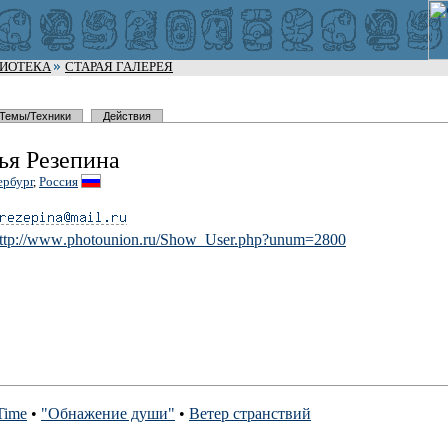
ЛИОТЕКА
СТАРАЯ ГАЛЕРЕЯ
Темы/Техники
Действия
ья Резепина
ербург
,
Россия
ttp://www
.photounio
n.ru/Show_
User.php?u
num=2800
Time
•
"Обнажение души"
•
Ветер странствий