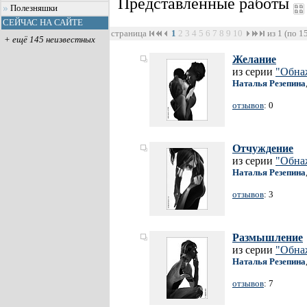
Представленные работы
Полезняшки
СЕЙЧАС НА САЙТЕ
страница
1
2
3
4
5
6
7
8
9
10
из 1 (по 1
+ ещё 145 неизвестных
Желание
из серии
"Обна
Наталья Резепина
отзывов
: 0
Отчуждение
из серии
"Обна
Наталья Резепина
отзывов
: 3
Размышление
из серии
"Обна
Наталья Резепина
отзывов
: 7