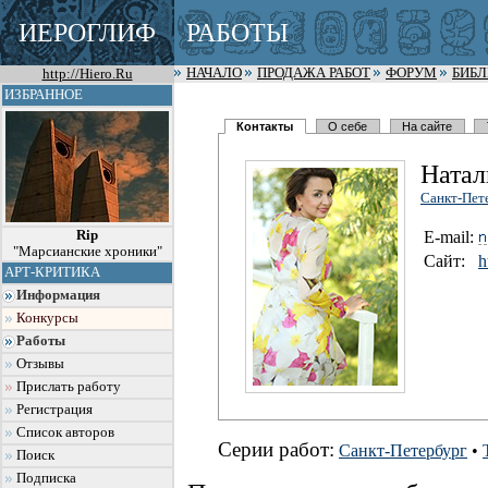
ИЕРОГЛИФ
РАБОТЫ
http://Hiero.Ru
НАЧАЛО
ПРОДАЖА РАБОТ
ФОРУМ
БИБ
ИЗБРАННОЕ
Контакты
О себе
На сайте
Натал
Санкт-Пет
Rip
E-mail:
"Марсианские хроники"
Сайт:
h
АРТ-КРИТИКА
Информация
Конкурсы
Работы
Отзывы
Прислать работу
Регистрация
Список авторов
Серии работ:
Санкт-Петербург
•
Поиск
Подписка