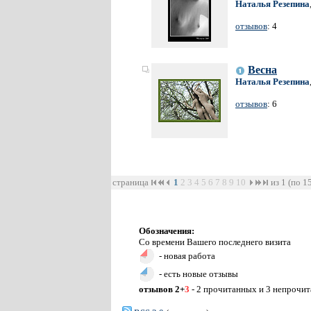
Наталья Резепина
отзывов
: 4
Весна
Наталья Резепина
отзывов
: 6
страница
1
2
3
4
5
6
7
8
9
10
из 1 (по 1
Обозначения:
Со времени Вашего последнего визита
- новая работа
- есть новые отзывы
отзывов 2+
3
- 2 прочитанных и 3 непрочи