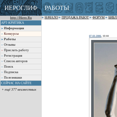
ИЕРОГЛИФ
РАБОТЫ
http://Hiero.Ru
НАЧАЛО
ПРОДАЖА РАБОТ
ФОРУМ
БИБ
АРТ-КРИТИКА
Информация
Конкурсы
07.03.2006
, 10:44
Работы
Отзывы
Прислать работу
Регистрация
Список авторов
Поиск
Подписка
Полезняшки
СЕЙЧАС НА САЙТЕ
+ ещё 377 неизвестных