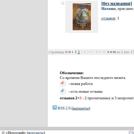
[без названия]
Наташа
, прислано
отзывов
: 1
страница
1
2
3
4
5
6
7
8
9
10
из 2 (по 1
Обозначения:
Со времени Вашего последнего визита
- новая работа
- есть новые отзывы
отзывов 2+
3
- 2 прочитанных и 3 непрочи
RSS 2.0
(
варианты
)
© «Иероглиф» (
контакты
)