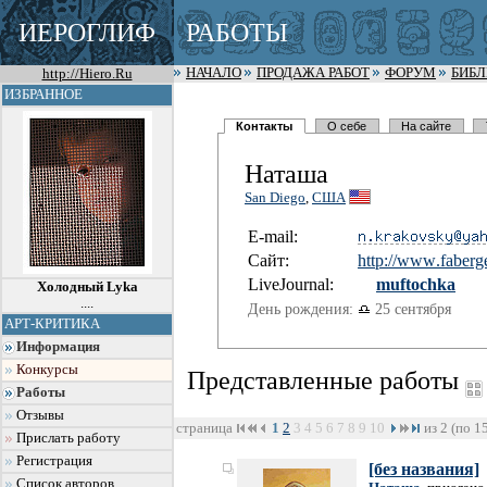
ИЕРОГЛИФ
РАБОТЫ
http://Hiero.Ru
НАЧАЛО
ПРОДАЖА РАБОТ
ФОРУМ
БИБ
ИЗБРАННОЕ
Контакты
О себе
На сайте
Наташа
San Diego
,
США
E-mail:
Сайт:
http://www
.faberg
LiveJournal:
muftochka
Холодный Lyka
....
День рождения:
25 сентября
АРТ-КРИТИКА
Информация
Конкурсы
Представленные работы
Работы
Отзывы
страница
1
2
3
4
5
6
7
8
9
10
из 2 (по 1
Прислать работу
Регистрация
[без названия]
Список авторов