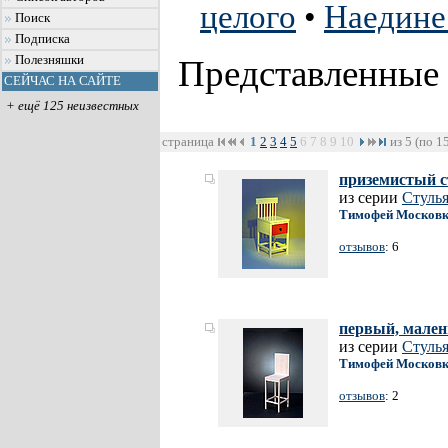
целого
•
Наедине
Поиск
Подписка
Полезняшки
Представленные
СЕЙЧАС НА САЙТЕ
+ ещё 125 неизвестных
страница
1
2
3
4
5
6
7
8
9
10
из 5 (по 1
приземистый с
из серии
Стуль
Тимофей Москов
отзывов
: 6
первый, мален
из серии
Стуль
Тимофей Москов
отзывов
: 2