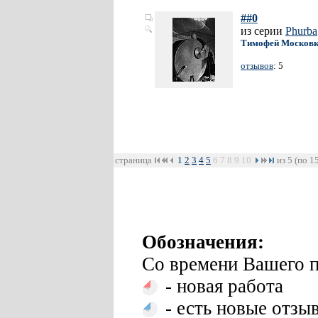
##0
из серии
Phurba
Тимофей Москов
отзывов
: 5
страница
1
2
3
4
5
6
7
8
9
10
из 5 (по 1
Обозначения:
Со времени Вашего п
- новая работа
- есть новые отзы