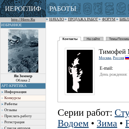
ИЕРОГЛИФ
РАБОТЫ
http://Hiero.Ru
НАЧАЛО
ПРОДАЖА РАБОТ
ФОРУМ
БИБ
ИЗБРАННОЕ
Контакты
На сайте
Темы/Техник
Тимофей 
Москва
,
Россия
E-mail:
День рождения:
Ян Зоммер
Облака 2
АРТ-КРИТИКА
Информация
Конкурсы
Работы
Серии работ:
Сту
Отзывы
Прислать работу
Водоем
•
Зима
•
Регистрация
Список авторов