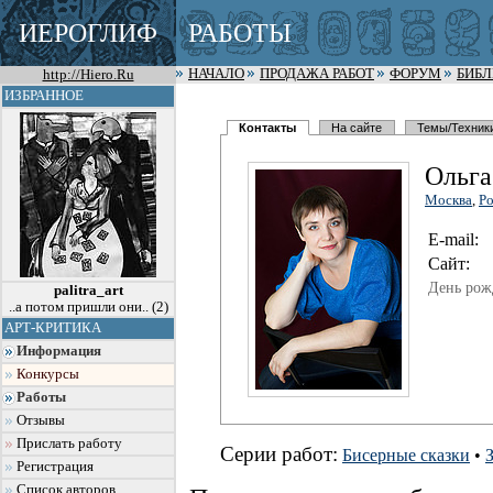
ИЕРОГЛИФ
РАБОТЫ
http://Hiero.Ru
НАЧАЛО
ПРОДАЖА РАБОТ
ФОРУМ
БИБ
ИЗБРАННОЕ
Контакты
На сайте
Темы/Техник
Ольга
Москва
,
Ро
E-mail:
Сайт:
День рож
palitra_art
..а потом пришли они.. (2)
АРТ-КРИТИКА
Информация
Конкурсы
Работы
Отзывы
Прислать работу
Серии работ:
Бисерные сказки
•
Регистрация
Список авторов