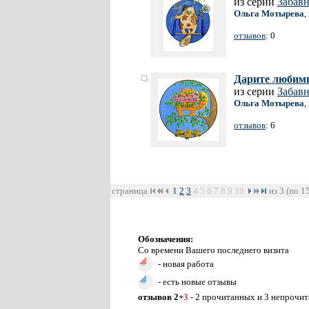
из серии
Забав
Ольга Мотырева
,
отзывов
: 0
Дарите любим
из серии
Забав
Ольга Мотырева
,
отзывов
: 6
страница
1
2
3
4
5
6
7
8
9
10
из 3 (по 1
Обозначения:
Со времени Вашего последнего визита
- новая работа
- есть новые отзывы
отзывов 2+
3
- 2 прочитанных и 3 непрочи