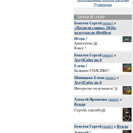
Румянцева
ПРЯМОЙ ЭФИР
Бекетов Сергей
пишет
о
«Поспели сливы» 2026г.
холст,масло 40х60см
:
Игорь !
Аппетитно )))
Класс !
Бекетов Сергей
пишет
о
AcrylColor no 4
:
Елена !
Большое СПАСИБО !
Шипицова Елена
пишет
о
AcrylColor no 4
:
Интересно получилось! ))
Алексей Ярошенко
пишет
о
Кукла
:
Сергей, спасибо)))
Бекетов Сергей
пишет
о
Кукла
:
Алексей !