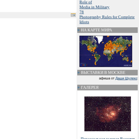
Role of
Media in Military
78
Photography Rules for Complete
Idiots
НА КАРТЕ МИРА
ВЫСТАВКИ В МОСКВЕ
афиша от
Даши Шулеко
:
ГАЛЕРЕЯ
Персональная галерея Василия