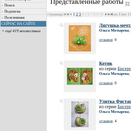
Представленные работы
Поиск
Подписка
страница
1
2
3
4
5
6
7
8
9
10
из 3 (по 1
Полезняшки
СЕЙЧАС НА САЙТЕ
Лягушка-мечт
Ольга Мотырева
,
+ ещё 419 неизвестных
отзывов
: 0
Котик
из серии
Бисер
Ольга Мотырева
,
отзывов
: 0
Улитка Фиста
из серии
Бисер
Ольга Мотырева
,
отзывов
: 4