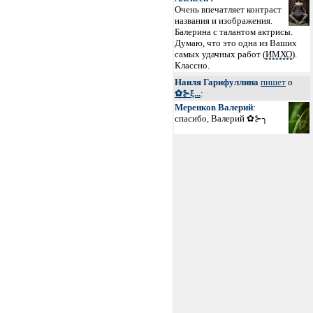
Очень впечатляет контраст
названия и изображения.
Балерина с талантом актрисы.
Думаю, что это одна из Ваших
самых удачных работ (
ИМХО
).
Классно.
Наиля Гарифуллина
пишет
о
✿⊱ξ...
:
Меренков Валерий
:
спасибо, Валерий ✿⊱╮