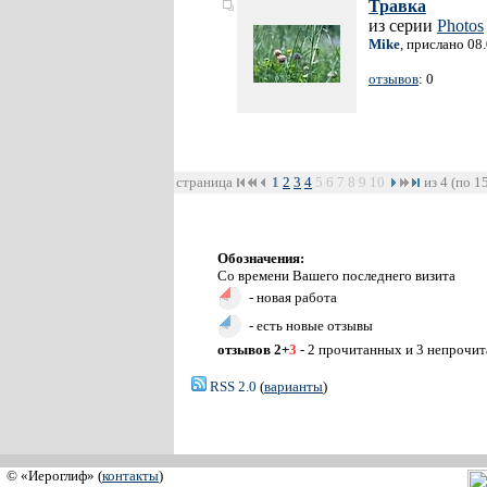
Травка
из серии
Photos
Mike
, прислано 08
отзывов
: 0
страница
1
2
3
4
5
6
7
8
9
10
из 4 (по 1
Обозначения:
Со времени Вашего последнего визита
- новая работа
- есть новые отзывы
отзывов 2+
3
- 2 прочитанных и 3 непрочи
RSS 2.0
(
варианты
)
© «Иероглиф» (
контакты
)