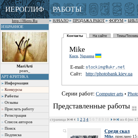
ИЕРОГЛИФ
РАБОТЫ
http://Hiero.Ru
НАЧАЛО
ПРОДАЖА РАБОТ
ФОРУМ
БИБ
ИЗБРАННОЕ
Контакты
На сайте
Темы/Техник
Mike
Киев
,
Украина
MariArti
E-mail:
pears_
Сайт:
http://pho
tobank.kie
v.ua
АРТ-КРИТИКА
Информация
Конкурсы
Серии работ:
Computer arts
•
Phot
Работы
Отзывы
Представленные работы
Прислать работу
Регистрация
страница
1
2
3
4
5
6
7
8
9
10
из 4 (по 1
Список авторов
Поиск
Среди скал
Подписка
Mike
, прислано 15