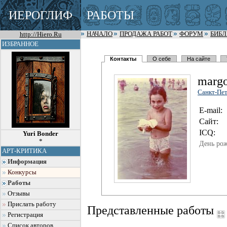
ИЕРОГЛИФ
РАБОТЫ
http://Hiero.Ru
НАЧАЛО
ПРОДАЖА РАБОТ
ФОРУМ
БИБ
ИЗБРАННОЕ
Контакты
О себе
На сайте
marg
Санкт-Пет
E-mail:
Сайт:
I
C
Q:
Yuri Bonder
*
День ро
АРТ-КРИТИКА
Информация
Конкурсы
Работы
Отзывы
Прислать работу
Представленные работы
Регистрация
Список авторов