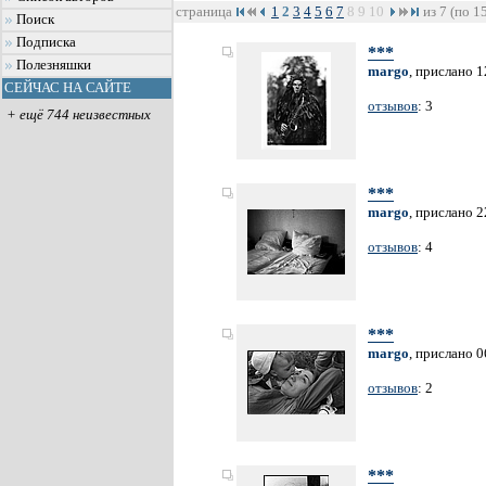
страница
1
2
3
4
5
6
7
8
9
10
из 7 (по 1
Поиск
Подписка
***
Полезняшки
margo
, прислано 1
СЕЙЧАС НА САЙТЕ
отзывов
: 3
+ ещё 744 неизвестных
***
margo
, прислано 2
отзывов
: 4
***
margo
, прислано 0
отзывов
: 2
***