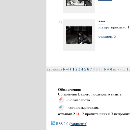
***
margo
, прислано 1
отзывов
: 5
страница
1
2
3
4
5
6
7
8
9
10
из 7 (по 1
Обозначения:
Со времени Вашего последнего визита
- новая работа
- есть новые отзывы
отзывов 2+
3
- 2 прочитанных и 3 непрочи
RSS 2.0
(
варианты
)