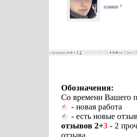
отзывов
: 7
страница
1
2
3
4
5
6
7
8
9
10
из 2 (по 1
Обозначения:
Со времени Вашего п
- новая работа
- есть новые отзы
отзывов 2+
3
- 2 про
отзыва