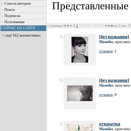
Представленные
Список авторов
Поиск
Подписка
Полезняшки
страница
1
2
3
4
5
6
7
8
9
10
из 2 (по 1
СЕЙЧАС НА САЙТЕ
+ ещё 162 неизвестных
[без названия]
Mamiko
, прислано
отзывов
: 1
[без названия]
Mamiko
, прислано
отзывов
: 0
открытка
Mamiko
, прислано