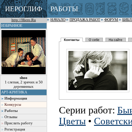
ИЕРОГЛИФ
РАБОТЫ
http://Hiero.Ru
НАЧАЛО
ПРОДАЖА РАБОТ
ФОРУМ
БИБ
ИЗБРАННОЕ
Контакты
О себе
На сайте
shoo
1 слепая, 2 зрячих и 50
деревянных
АРТ-КРИТИКА
Информация
Конкурсы
Серии работ:
Бы
Работы
Отзывы
Цветы
•
Советск
Прислать работу
Регистрация