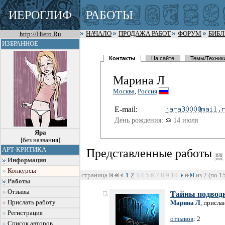
ИЕРОГЛИФ
РАБОТЫ
http://Hiero.Ru
НАЧАЛО
ПРОДАЖА РАБОТ
ФОРУМ
БИБ
ИЗБРАННОЕ
Контакты
На сайте
Темы/Техник
Марина Л
Москва
,
Россия
E-mail:
День рождения:
14 июля
Яра
[без названия]
АРТ-КРИТИКА
Представленные работы
Информация
Конкурсы
страница
1
2
3
4
5
6
7
8
9
10
из 2 (по 1
Работы
Отзывы
Тайны подвод
Прислать работу
Марина Л
, присла
Регистрация
отзывов
: 2
Список авторов