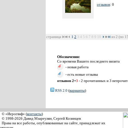
отзывов
: 0
страница
1
2
3
4
5
6
7
8
9
10
из 2 (по 1
Обозначения:
Со времени Вашего последнего визита
- новая работа
- есть новые отзывы
отзывов 2+
3
- 2 прочитанных и 3 непрочи
RSS 2.0
(
варианты
)
© «Иероглиф» (
контакты
)
© 1998-2026 Давид Мзареулян, Сергей Козинцев
Права на все работы, опубликованные на сайте, принадлежат их
авторам