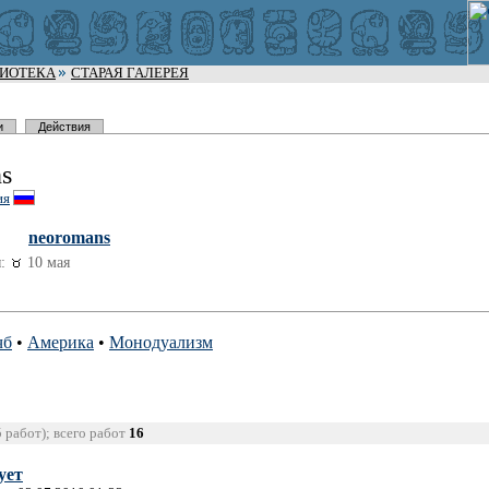
ЛИОТЕКА
СТАРАЯ ГАЛЕРЕЯ
и
Действия
s
ия
neoromans
:
10 мая
чб
•
Америка
•
Монодуализм
5 работ); всего работ
16
ует