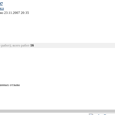
07
ка
ано 23.11.2007 20:35
5 работ); всего работ
16
танных отзыва