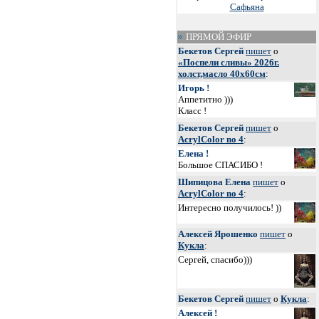
Сафьяна
ПРЯМОЙ ЭФИР
Бекетов Сергей
пишет
о
«Поспели сливы» 2026г.
холст,масло 40х60см
:
Игорь !
Аппетитно )))
Класс !
Бекетов Сергей
пишет
о
AcrylColor no 4
:
Елена !
Большое СПАСИБО !
Шипицова Елена
пишет
о
AcrylColor no 4
:
Интересно получилось! ))
Алексей Ярошенко
пишет
о
Кукла
:
Сергей, спасибо)))
Бекетов Сергей
пишет
о
Кукла
:
Алексей !