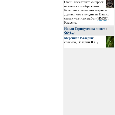
Очень впечатляет контраст
названия и изображения.
Балерина с талантом актрисы.
Думаю, что это одна из Ваших
самых удачных работ (
ИМХО
).
Классно.
Наиля Гарифуллина
пишет
о
✿⊱ξ...
:
Меренков Валерий
:
спасибо, Валерий ✿⊱╮