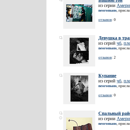
Вашингтон
из серии
Амери
neoromans
, присл
отзывов
: 0
Девушка в тра
из серий
чб
,
пл
neoromans
, присл
отзывов
: 2
Купание
из серий
чб
,
пл
neoromans
, присл
отзывов
: 0
Спальный рай
из серии
Амери
neoromans
, присл