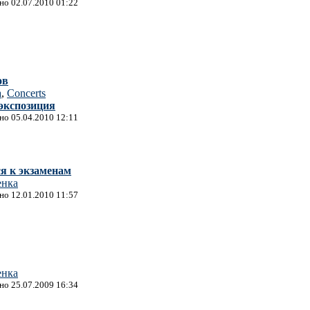
ано 02.07.2010 01:22
ов
а
,
Concerts
экспозиция
ано 05.04.2010 12:11
я к экзаменам
енка
ано 12.01.2010 11:57
енка
ано 25.07.2009 16:34