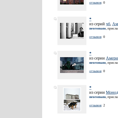
отзывов
: 0
*
из серий
чб
,
Ам
neoromans
, присл
отзывов
: 0
*
из серии
Амери
neoromans
, присл
отзывов
: 0
*
из серии
Монод
neoromans
, присл
отзывов
: 2