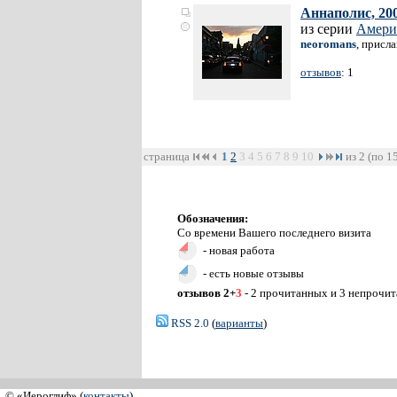
Аннаполис, 20
из серии
Амери
neoromans
, присл
отзывов
: 1
страница
1
2
3
4
5
6
7
8
9
10
из 2 (по 1
Обозначения:
Со времени Вашего последнего визита
- новая работа
- есть новые отзывы
отзывов 2+
3
- 2 прочитанных и 3 непрочи
RSS 2.0
(
варианты
)
© «Иероглиф» (
контакты
)