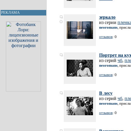
РЕКЛАМА
зеркало
из серии
пленк
neoromans
, присл
отзывов
: 0
Портрет на ку
из серий
чб
,
пл
neoromans
, присл
отзывов
: 0
В лесу
из серий
чб
,
пл
neoromans
, присл
отзывов
: 0