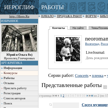
ИЕРОГЛИФ
РАБОТЫ
http://Hiero.Ru
НАЧАЛО
ПРОДАЖА РАБОТ
ФОРУМ
БИБ
ИЗБРАННОЕ
Контакты
На сайте
Темы/Техник
neoroman
Волгоград
,
Росс
LiveJournal:
Юрий и Ольга 8о)
День рождения
Ярополец Гончаровых
АРТ-КРИТИКА
Информация
Конкурсы
Серии работ:
Concerts
•
пленка
•
Работы
Отзывы
Представленные работы
Прислать работу
Регистрация
страница
1
2
3
4
5
6
7
8
9
10
из 2 (по 1
Список авторов
Поиск
Сосед музицир