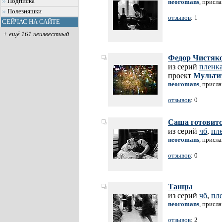
Подписка
neoromans
, присл
Полезняшки
отзывов
: 1
СЕЙЧАС НА САЙТЕ
+ ещё 161 неизвестный
Федор Чистяк
из серий
пленк
проект
Мульти
neoromans
, присл
отзывов
: 0
Саша готовитс
из серий
чб
,
пл
neoromans
, присл
отзывов
: 0
Танцы
из серий
чб
,
пл
neoromans
, присл
отзывов
: 2