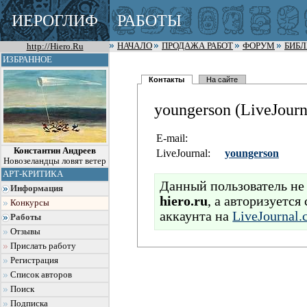
ИЕРОГЛИФ
РАБОТЫ
http://Hiero.Ru
НАЧАЛО
ПРОДАЖА РАБОТ
ФОРУМ
БИБ
ИЗБРАННОЕ
Контакты
На сайте
youngerson (LiveJour
E-mail:
Константин Андреев
LiveJournal:
youngerson
Новозеландцы ловят ветер
АРТ-КРИТИКА
Данный пользователь не 
Информация
hiero.ru
, а авторизуется
Конкурсы
аккаунта на
LiveJournal
Работы
Отзывы
Прислать работу
Регистрация
Список авторов
Поиск
Подписка