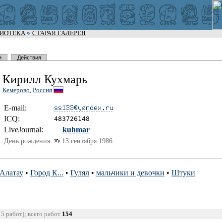
ЛИОТЕКА
СТАРАЯ ГАЛЕРЕЯ
и
Действия
Кирилл Кухмарь
Кемерово
,
Россия
E-mail:
I
C
Q:
483726148
LiveJournal:
kuhmar
День рождения:
13 сентября 1986
Алатау
•
Город К...
•
Гулял
•
мальчики и девочки
•
Штуки
15 работ); всего работ
154