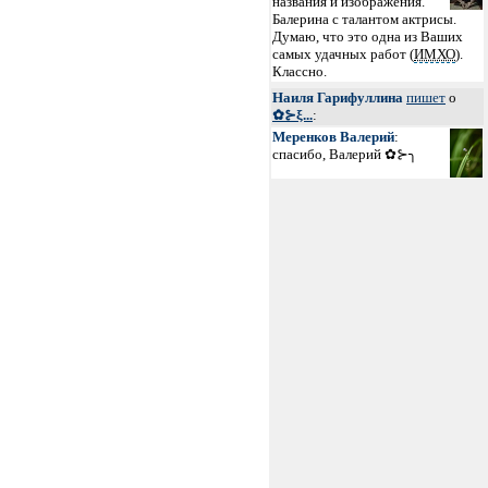
названия и изображения.
Балерина с талантом актрисы.
Думаю, что это одна из Ваших
самых удачных работ (
ИМХО
).
Классно.
Наиля Гарифуллина
пишет
о
✿⊱ξ...
:
Меренков Валерий
:
спасибо, Валерий ✿⊱╮