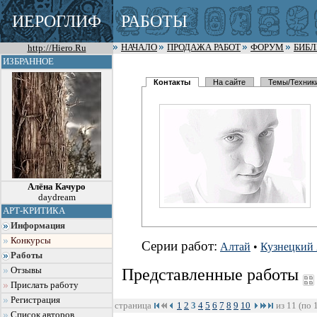
ИЕРОГЛИФ
РАБОТЫ
http://Hiero.Ru
НАЧАЛО
ПРОДАЖА РАБОТ
ФОРУМ
БИБ
ИЗБРАННОЕ
Контакты
На сайте
Темы/Техник
Алёна Качуро
daydream
АРТ-КРИТИКА
Информация
Конкурсы
Серии работ:
Алтай
•
Кузнецкий 
Работы
Отзывы
Представленные работы
Прислать работу
Регистрация
страница
1
2
3
4
5
6
7
8
9
10
из 11 (по 
Список авторов