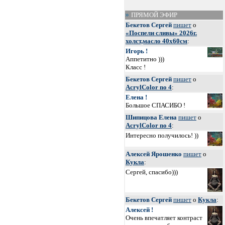
ПРЯМОЙ ЭФИР
Бекетов Сергей
пишет
о
«Поспели сливы» 2026г.
холст,масло 40х60см
:
Игорь !
Аппетитно )))
Класс !
Бекетов Сергей
пишет
о
AcrylColor no 4
:
Елена !
Большое СПАСИБО !
Шипицова Елена
пишет
о
AcrylColor no 4
:
Интересно получилось! ))
Алексей Ярошенко
пишет
о
Кукла
:
Сергей, спасибо)))
Бекетов Сергей
пишет
о
Кукла
:
Алексей !
Очень впечатляет контраст