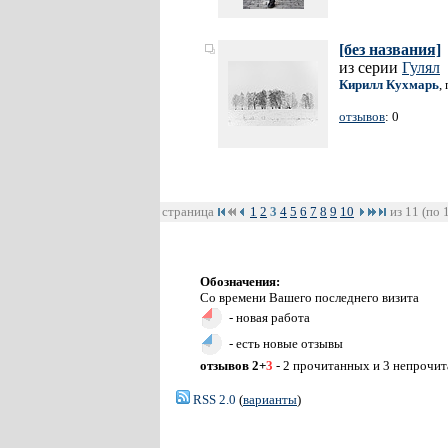
[без названия]
из серии
Гулял
Кирилл Кухмарь
,
отзывов
: 0
страница
1
2
3
4
5
6
7
8
9
10
из 11 (по 
Обозначения:
Со времени Вашего последнего визита
- новая работа
- есть новые отзывы
отзывов 2+
3
- 2 прочитанных и 3 непрочи
RSS 2.0
(
варианты
)