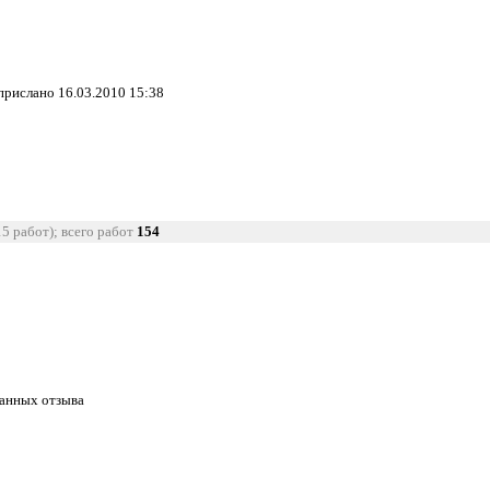
 прислано 16.03.2010 15:38
15 работ); всего работ
154
танных отзыва