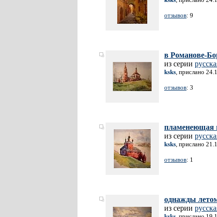
отзывов
: 9
в Романове-Бо
из серии
русск
ksks
, прислано 24.
отзывов
: 3
пламенеющая 
из серии
русск
ksks
, прислано 21.
отзывов
: 1
однажды летом
из серии
русск
ksks
, прислано 19.