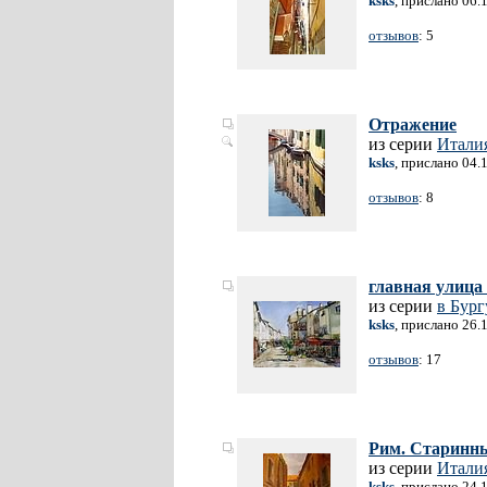
ksks
, прислано 06.
отзывов
: 5
Отражение
из серии
Итали
ksks
, прислано 04.
отзывов
: 8
главная улица
из серии
в Бур
ksks
, прислано 26.
отзывов
: 17
Рим. Старинн
из серии
Итали
ksks
, прислано 24.