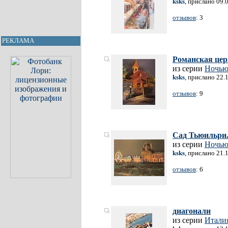
ksks
, прислано 09.
отзывов
: 3
РЕКЛАМА
Романская цер
из серии
Ночь
ksks
, прислано 22.
отзывов
: 9
Сад Тьюильри.
из серии
Ночь
ksks
, прислано 21.
отзывов
: 6
диагонали
из серии
Итали