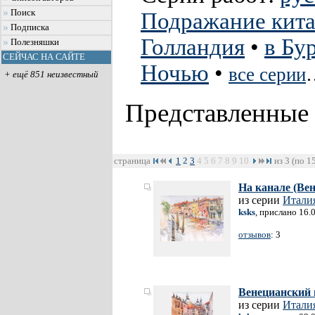
Поиск
Подражание кит
Подписка
Голландия
•
в Бу
Полезняшки
СЕЙЧАС НА САЙТЕ
Ночью
•
все серии
+ ещё 851 неизвестный
Представленные
страница
1
2
3
4
5
6
7
8
9
10
из 3 (по 1
На канале (Ве
из серии
Итали
ksks
, прислано 16.
отзывов
: 3
Венецианский
из серии
Итали