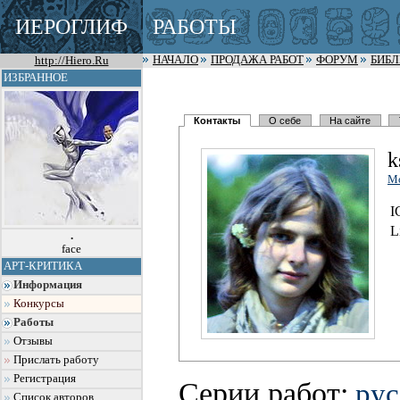
ИЕРОГЛИФ
РАБОТЫ
http://Hiero.Ru
НАЧАЛО
ПРОДАЖА РАБОТ
ФОРУМ
БИБ
ИЗБРАННОЕ
Контакты
О себе
На сайте
k
М
I
L
.
face
АРТ-КРИТИКА
Информация
Конкурсы
Работы
Отзывы
Прислать работу
Регистрация
Серии работ:
рус
Список авторов