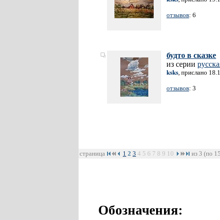
отзывов
: 6
будто в сказке
из серии
русск
ksks
, прислано 18.
отзывов
: 3
страница
1
2
3
4
5
6
7
8
9
10
из 3 (по 1
Обозначения: