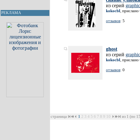
из серий
graphi
kokocbI
, прислано
РЕКЛАМА
отзывов
: 5
ghost
из серий
graphi
kokocbI
, прислано
отзывов
: 0
страница
1
2
3
4
5
6
7
8
9
10
из 1 (по 1