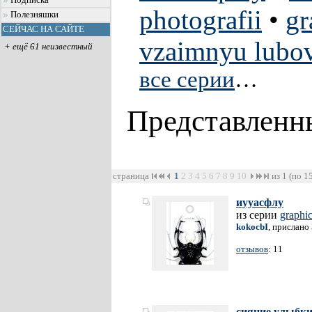
Подписка
photografii
•
gr
Полезняшки
СЕЙЧАС НА САЙТЕ
vzaimnyu lubov
+ ещё 61 неизвестный
все серии
…
Представленн
страница
1
2
3
4
5
6
7
8
9
10
из 1 (по 1
иууасфлу
из серии
graphi
kokocbI
, прислано
отзывов
: 11
сияние улыбк