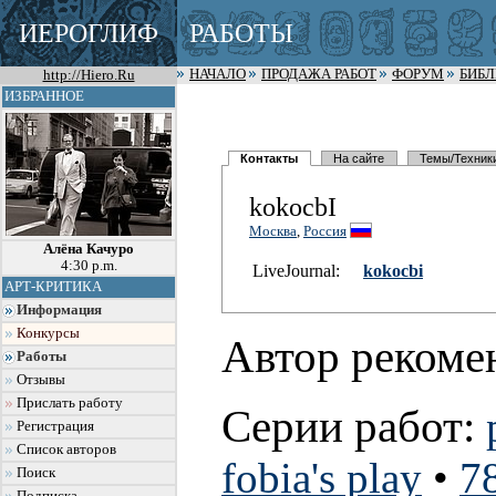
ИЕРОГЛИФ
РАБОТЫ
http://Hiero.Ru
НАЧАЛО
ПРОДАЖА РАБОТ
ФОРУМ
БИБ
ИЗБРАННОЕ
Контакты
На сайте
Темы/Техник
kokocbI
Москва
,
Россия
Алёна Качуро
4:30 p.m.
LiveJournal:
kokocbi
АРТ-КРИТИКА
Информация
Конкурсы
Автор рекоме
Работы
Отзывы
Прислать работу
Серии работ:
Регистрация
Список авторов
fobia's play
•
7
Поиск