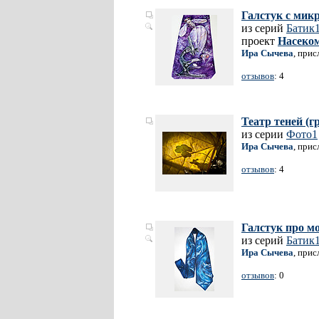
Галстук с мик
из серий
Батик
проект
Насеко
Ира Сычева
, прис
отзывов
: 4
Театр теней (г
из серии
Фото1
Ира Сычева
, прис
отзывов
: 4
Галстук про мо
из серий
Батик
Ира Сычева
, прис
отзывов
: 0