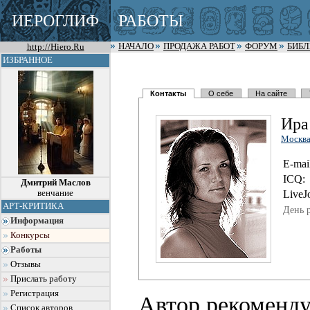
ИЕРОГЛИФ
РАБОТЫ
http://Hiero.Ru
НАЧАЛО
ПРОДАЖА РАБОТ
ФОРУМ
БИБ
ИЗБРАННОЕ
Контакты
О себе
На сайте
Ира
Москв
E-mai
I
C
Q:
Дмитрий Маслов
венчание
LiveJ
АРТ-КРИТИКА
День 
Информация
Конкурсы
Работы
Отзывы
Прислать работу
Регистрация
Автор рекоменду
Список авторов