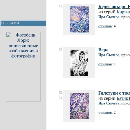
Берег позади. 
из серий
Карти
Ира Сычева
, прис
РЕКЛАМА
отзывов
: 4
Вера
Ира Сычева
, прис
отзывов
: 1
Галстуки с тю
из серий
Батик
Ира Сычева
, прис
отзывов
: 2