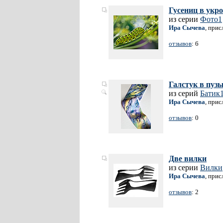
Гусениц в укр
из серии
Фото1
Ира Сычева
, прис
отзывов
: 6
Галстук в пуз
из серий
Батик
Ира Сычева
, прис
отзывов
: 0
Две вилки
из серии
Вилки
Ира Сычева
, прис
отзывов
: 2