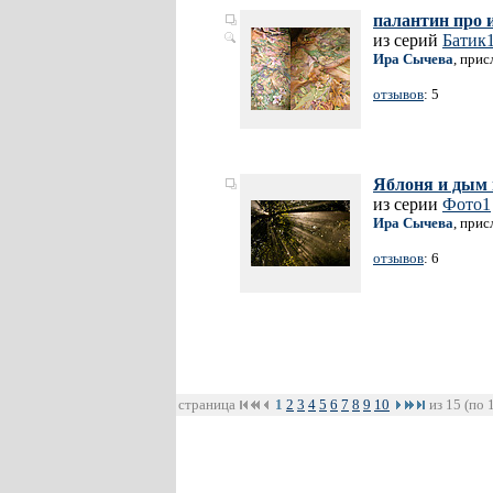
палантин про 
из серий
Батик
Ира Сычева
, прис
отзывов
: 5
Яблоня и дым 
из серии
Фото1
Ира Сычева
, прис
отзывов
: 6
страница
1
2
3
4
5
6
7
8
9
10
из 15 (по 