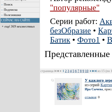
Поиск
"популярные"
Подписка
Полезняшки
Серии работ:
Ак
СЕЙЧАС НА САЙТЕ
+ ещё 369 неизвестных
безОбразие
•
Кар
Батик
•
Фото1
•
В
Представленные
страница
1
2
3
4
5
6
7
8
9
10
из 15 (по 
У каждого дер
из серий
Карти
Ира Сычева
, прис
отзывов
: 0