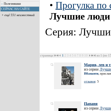
•
Прогулка по 
Полезняшки
СЕЙЧАС НА САЙТЕ
Лучшие люди
+ ещё 551 неизвестный
Серия: Лучши
страница
1
2
3
4
5
6
7
8
9
10
из 1 (по 1
Мария, лев и 
из серии
Лучши
Ибананти
, присла
отзывов
: 5
Папаня
из серии
Лучши