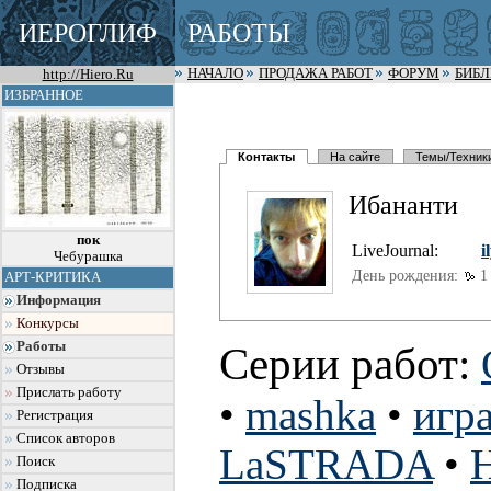
ИЕРОГЛИФ
РАБОТЫ
http://Hiero.Ru
НАЧАЛО
ПРОДАЖА РАБОТ
ФОРУМ
БИБ
ИЗБРАННОЕ
Контакты
На сайте
Темы/Техник
Ибананти
пок
LiveJournal:
i
Чебурашка
День рождения:
1 
АРТ-КРИТИКА
Информация
Конкурсы
Работы
Серии работ:
Отзывы
Прислать работу
•
mashka
•
игра
Регистрация
Список авторов
LaSTRADA
•
Поиск
Подписка