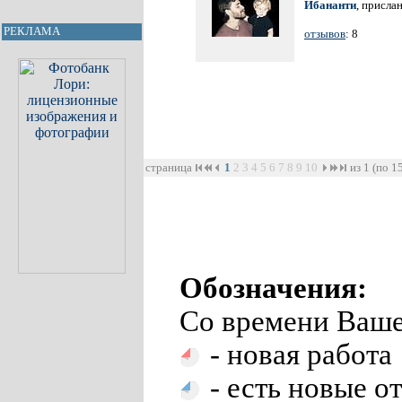
Ибананти
, присла
РЕКЛАМА
отзывов
: 8
страница
1
2
3
4
5
6
7
8
9
10
из 1 (по 1
Обозначения:
Со времени Ваше
- новая работа
- есть новые о