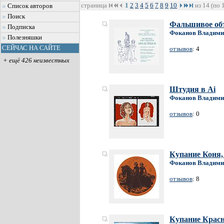
страница
1
2
3
4
5
6
7
8
9
10
из 14 (по 
Список авторов
Поиск
Фальшивое объ
Подписка
Фоканов Владими
Полезняшки
СЕЙЧАС НА САЙТЕ
отзывов
: 4
+ ещё 426 неизвестных
Штудия в Ai
Фоканов Владими
отзывов
: 0
Купание Коня,
Фоканов Владими
отзывов
: 8
Купание Красн