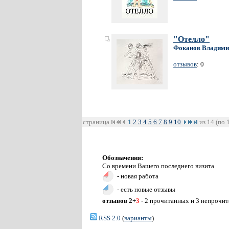
"Отелло"
Фоканов Владими
отзывов
: 0
страница
1
2
3
4
5
6
7
8
9
10
из 14 (по 
Обозначения:
Со времени Вашего последнего визита
- новая работа
- есть новые отзывы
отзывов 2+
3
- 2 прочитанных и 3 непрочи
RSS 2.0
(
варианты
)