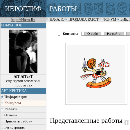
ИЕРОГЛИФ
РАБОТЫ
http://Hiero.Ru
НАЧАЛО
ПРОДАЖА РАБОТ
ФОРУМ
БИБ
ИЗБРАННОЕ
Контакты
О себе
На сайте
AlT AlTerT
еще чуток вскользь и
просто так
АРТ-КРИТИКА
Информация
Конкурсы
Работы
Отзывы
Представленные работы
Прислать работу
Регистрация