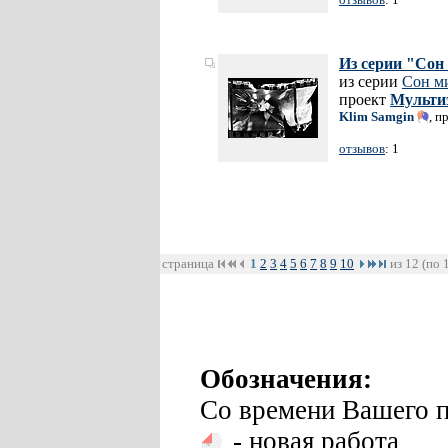
Из серии "Сон
из серии
Сон м
проект
Мульти
Klim Samgin
, п
отзывов
: 1
страница
1
2
3
4
5
6
7
8
9
10
из 12 (по 
Обозначения:
Со времени Вашего п
- новая работа