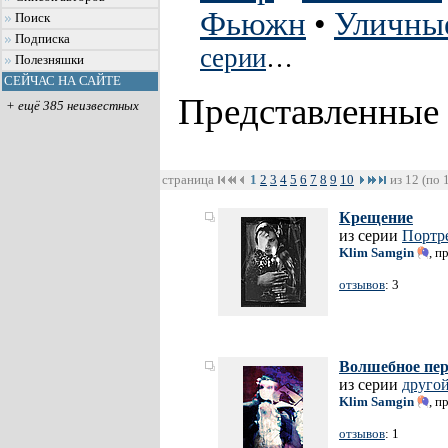
Фьюжн
•
Уличны
Поиск
Подписка
серии
…
Полезняшки
СЕЙЧАС НА САЙТЕ
Представленные
+ ещё 385 неизвестных
страница
1
2
3
4
5
6
7
8
9
10
из 12 (по 
Крещение
из серии
Портр
Klim Samgin
, п
отзывов
: 3
Волшебное пе
из серии
другой
Klim Samgin
, п
отзывов
: 1