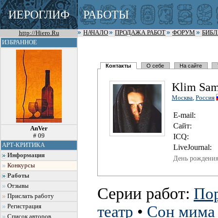
ИЕРОГЛИФ
РАБОТЫ
http://Hiero.Ru
НАЧАЛО
ПРОДАЖА РАБОТ
ФОРУМ
БИБ
ИЗБРАННОЕ
Контакты
О себе
На сайте
Klim Sam
Москва
,
Россия
E-mail:
Сайт:
AnVer
# 09
I
C
Q:
АРТ-КРИТИКА
LiveJournal:
Информация
День рождения
Конкурсы
Работы
Отзывы
Серии работ:
По
Прислать работу
Регистрация
театр
•
Сон мима
Список авторов