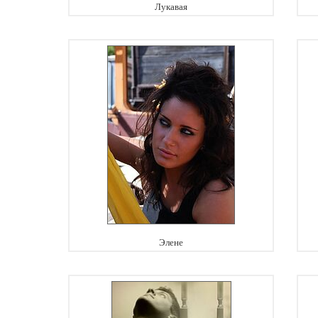
Лукавая
Элене