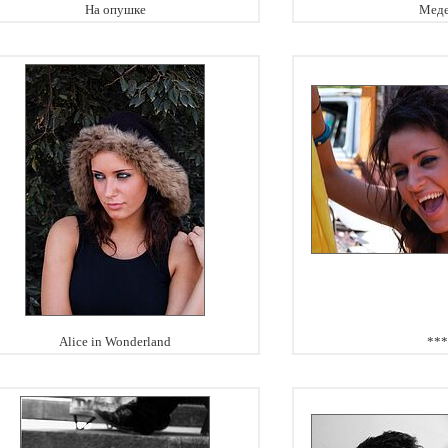
На опушке
Мед
Alice in Wonderland
***