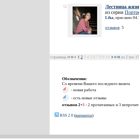
Лестница жиз
из серии
Портр
Lika
, прислано 04
отзывов
: 5
страница
1
2
3
4
5
6
7
8
9
10
из 2 (по 1
Обозначения:
Со времени Вашего последнего визита
- новая работа
- есть новые отзывы
отзывов 2+
3
- 2 прочитанных и 3 непрочи
RSS 2.0
(
варианты
)