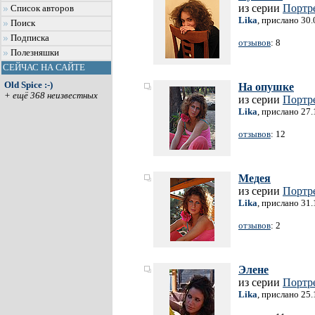
из серии
Портр
Список авторов
Lika
, прислано 30
Поиск
Подписка
отзывов
: 8
Полезняшки
СЕЙЧАС НА САЙТЕ
Old Spice :-)
На опушке
+ ещё 368 неизвестных
из серии
Портр
Lika
, прислано 27
отзывов
: 12
Медея
из серии
Портр
Lika
, прислано 31
отзывов
: 2
Элене
из серии
Портр
Lika
, прислано 25