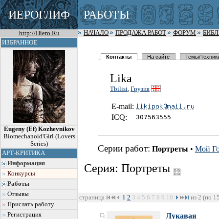
ИЕРОГЛИФ
РАБОТЫ
http://Hiero.Ru
НАЧАЛО
ПРОДАЖА РАБОТ
ФОРУМ
БИБ
ИЗБРАННОЕ
Контакты
На сайте
Темы/Техник
Lika
Tbilisi
,
Грузия
E-mail:
I
C
Q:
307563555
Eugeny (Ef) Kozhevnikov
Biomechanoid'Girl (Lovers
Series)
Серии работ:
Портреты
•
Мой Г
АРТ-КРИТИКА
Информация
Серия: Портреты
Конкурсы
Работы
Отзывы
страница
1
2
3
4
5
6
7
8
9
10
из 2 (по 1
Прислать работу
Регистрация
Лукавая