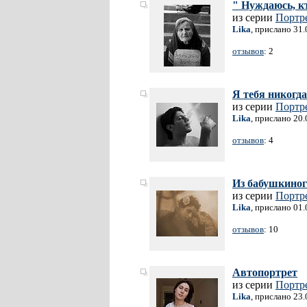
" Нуждаюсь, кт
из серии
Портр
Lika
, прислано 31
отзывов
: 2
Я тебя никогда 
из серии
Портр
Lika
, прислано 20
отзывов
: 4
Из бабушкиног
из серии
Портр
Lika
, прислано 01
отзывов
: 10
Автопортрет
из серии
Портр
Lika
, прислано 23