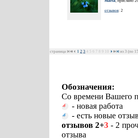
Maria
, прислано 2
отзывов
: 2
страница
1
2
3
4
5
6
7
8
9
10
из 3 (по 1
Обозначения:
Со времени Вашего п
- новая работа
- есть новые отзы
отзывов 2+
3
- 2 про
отзыва