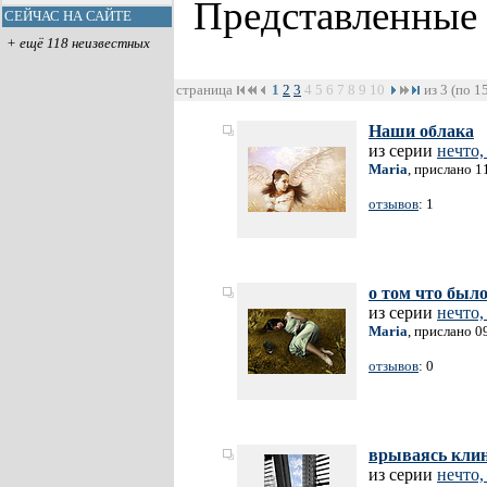
Представленные
СЕЙЧАС НА САЙТЕ
+ ещё 118 неизвестных
страница
1
2
3
4
5
6
7
8
9
10
из 3 (по 1
Наши облака
из серии
нечто,
Maria
, прислано 1
отзывов
: 1
о том что был
из серии
нечто,
Maria
, прислано 0
отзывов
: 0
врываясь клин
из серии
нечто,