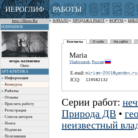
ИЕРОГЛИФ
РАБОТЫ
http://Hiero.Ru
НАЧАЛО
ПРОДАЖА РАБОТ
ФОРУМ
БИБ
ИЗБРАННОЕ
Контакты
О себе
На сайте
Maria
игорь матвиенко
Vladivostok
,
Россия
Окно
АРТ-КРИТИКА
E-mail:
Информация
I
C
Q:
119582132
Конкурсы
Работы
Отзывы
Серии работ:
неч
Прислать работу
Регистрация
Природа ДВ
•
ге
Список авторов
неизвестный вла
Поиск
Подписка
Полезняшки