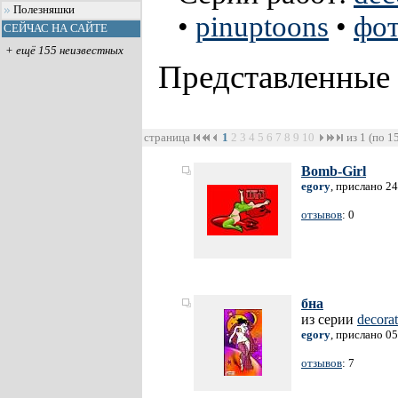
Полезняшки
•
pinuptoons
•
фо
СЕЙЧАС НА САЙТЕ
+ ещё 155 неизвестных
Представленные
страница
1
2
3
4
5
6
7
8
9
10
из 1 (по 1
Bomb-Girl
egory
, прислано 2
отзывов
: 0
бна
из серии
decorat
egory
, прислано 0
отзывов
: 7