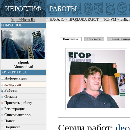
ИЕРОГЛИФ
РАБОТЫ
http://Hiero.Ru
НАЧАЛО
ПРОДАЖА РАБОТ
ФОРУМ
БИБ
ИЗБРАННОЕ
Контакты
На сайте
Темы/Техник
alpauk
Almost dead
АРТ-КРИТИКА
Информация
Конкурсы
Работы
Отзывы
Прислать работу
Регистрация
Список авторов
Поиск
Серии работ:
dec
Подписка