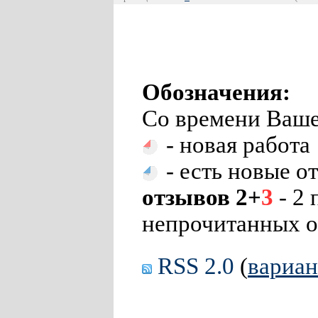
Обозначения:
Со времени Ваше
- новая работа
- есть новые о
отзывов 2+
3
- 2 
непрочитанных о
RSS 2.0
(
вариа