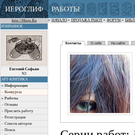
ИЕРОГЛИФ
РАБОТЫ
http://Hiero.Ru
НАЧАЛО
ПРОДАЖА РАБОТ
ФОРУМ
БИБ
ИЗБРАННОЕ
Контакты
О себе
На сайте
Евгений Сафьян
N3
АРТ-КРИТИКА
Информация
Конкурсы
Работы
Отзывы
Прислать работу
Регистрация
Список авторов
Поиск
Серии работ: