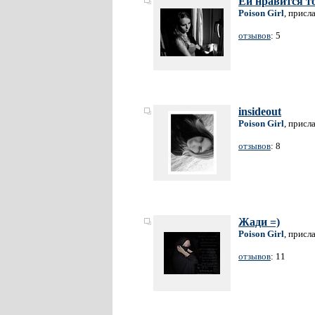
Ей нравится то
Poison Girl
, присл
отзывов
: 5
insideout
Poison Girl
, присл
отзывов
: 8
Жади =)
Poison Girl
, присл
отзывов
: 11