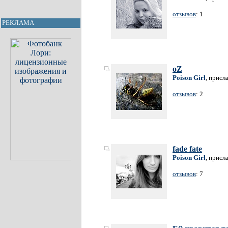
отзывов
: 1
РЕКЛАМА
oZ
Poison Girl
, присл
отзывов
: 2
fade fate
Poison Girl
, присл
отзывов
: 7