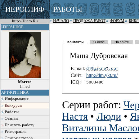
ИЕРОГЛИФ
РАБОТЫ
http://Hiero.Ru
НАЧАЛО
ПРОДАЖА РАБОТ
ФОРУМ
БИБ
ИЗБРАННОЕ
Контакты
О себе
На сайте
Маша Дубровская
E-mail:
Сайт:
http://dm.
ykt.ru/
I
C
Q:
Morrra
5003486
in red
АРТ-КРИТИКА
Информация
Серии работ:
Чер
Конкурсы
Работы
Настя
•
Люди
•
Я
Отзывы
Виталины Масло
Прислать работу
Регистрация
Список авторов