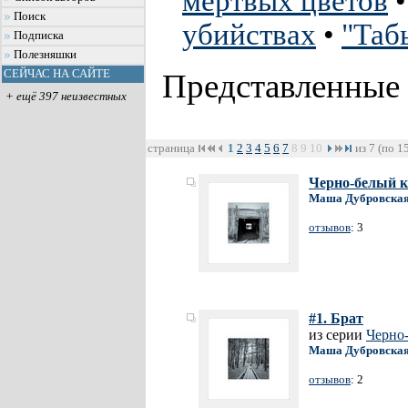
мертвых цветов
Поиск
убийствах
•
"Таб
Подписка
Полезняшки
СЕЙЧАС НА САЙТЕ
Представленные
+ ещё 397 неизвестных
страница
1
2
3
4
5
6
7
8
9
10
из 7 (по 1
Черно-белый к
Маша Дубровска
отзывов
: 3
#1. Брат
из серии
Черно
Маша Дубровска
отзывов
: 2