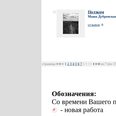
Ползком
Маша Дубровска
отзывов
: 6
страница
1
2
3
4
5
6
7
8
9
10
из 7 (по 1
Обозначения:
Со времени Вашего п
- новая работа