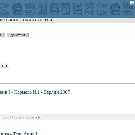
ЛИОТЕКА
СТАРАЯ ГАЛЕРЕЯ
и
Действия
вив I
•
Кармель №1
•
Берлин 2007
5 работ); всего работ
26
ига - Тель Авив I