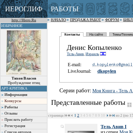
ИЕРОГЛИФ
РАБОТЫ
http://Hiero.Ru
НАЧАЛО
ПРОДАЖА РАБОТ
ФОРУМ
БИБ
ИЗБРАННОЕ
Контакты
На сайте
Темы/Техник
Денис Копыленко
Тель-Авив
,
Израиль
E-mail:
LiveJournal:
dkopylen
Тихон Власов
Пробуждение птиц
АРТ-КРИТИКА
Серии работ:
Моя Книга - Тель А
Информация
Представленные работы
Конкурсы
Работы
Отзывы
страница
1
2
3
4
5
6
7
8
9
10
из 2 (по 1
Прислать работу
Регистрация
Тель Авив I
из серии
Моя Кн
Список авторов