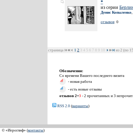
*
из серии
Берли
Денис Копыленко
отзывов
: 0
страница
1
2
3
4
5
6
7
8
9
10
из 2 (по 1
Обозначения:
Со времени Вашего последнего визита
- новая работа
- есть новые отзывы
отзывов 2+
3
- 2 прочитанных и 3 непрочи
RSS 2.0
(
варианты
)
© «Иероглиф» (
контакты
)