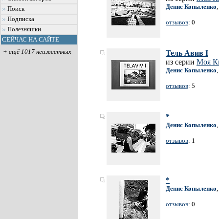
Денис Копыленко
Поиск
Подписка
отзывов
: 0
Полезняшки
СЕЙЧАС НА САЙТЕ
+ ещё 1017 неизвестных
Тель Авив I
из серии
Моя Кн
Денис Копыленко
отзывов
: 5
*
Денис Копыленко
отзывов
: 1
*
Денис Копыленко
отзывов
: 0