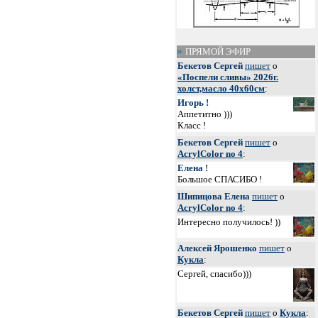
ПРЯМОЙ ЭФИР
Бекетов Сергей
пишет
о
«Поспели сливы» 2026г.
холст,масло 40х60см
:
Игорь !
Аппетитно )))
Класс !
Бекетов Сергей
пишет
о
AcrylColor no 4
:
Елена !
Большое СПАСИБО !
Шипицова Елена
пишет
о
AcrylColor no 4
:
Интересно получилось! ))
Алексей Ярошенко
пишет
о
Кукла
:
Сергей, спасибо)))
Бекетов Сергей
пишет
о
Кукла
: