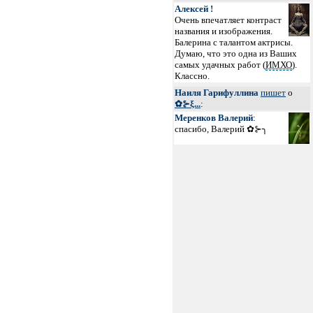
Алексей !
Очень впечатляет контраст
названия и изображения.
Балерина с талантом актрисы.
Думаю, что это одна из Ваших
самых удачных работ (
ИМХО
).
Классно.
Наиля Гарифуллина
пишет
о
✿⊱ξ...
:
Меренков Валерий
:
спасибо, Валерий ✿⊱╮