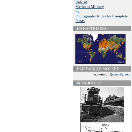
Role of
Media in Military
78
Photography Rules for Complete
Idiots
НА КАРТЕ МИРА
ВЫСТАВКИ В МОСКВЕ
афиша от
Даши Шулеко
:
БИБЛИОТЕКА