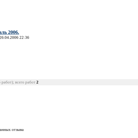
ль 2006.
 26.04.2006 22:36
5 работ); всего работ
2
танных отзыва