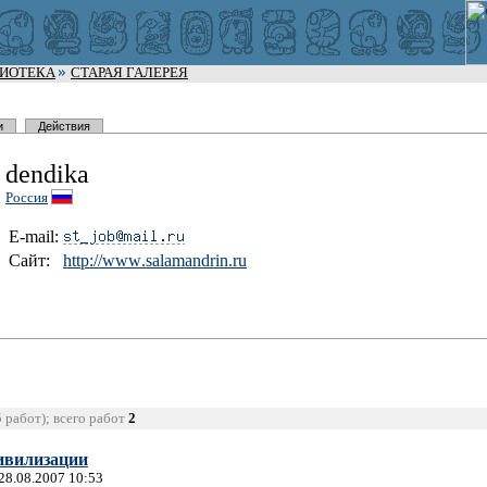
ЛИОТЕКА
СТАРАЯ ГАЛЕРЕЯ
и
Действия
dendika
Россия
E-mail:
Сайт:
http://www
.salamandr
in.ru
5 работ); всего работ
2
ивилизации
 28.08.2007 10:53