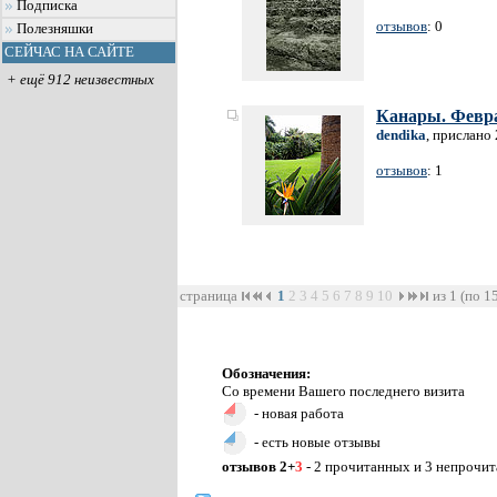
Подписка
отзывов
: 0
Полезняшки
СЕЙЧАС НА САЙТЕ
+ ещё 912 неизвестных
Канары. Февра
dendika
, прислано
отзывов
: 1
страница
1
2
3
4
5
6
7
8
9
10
из 1 (по 1
Обозначения:
Со времени Вашего последнего визита
- новая работа
- есть новые отзывы
отзывов 2+
3
- 2 прочитанных и 3 непрочи