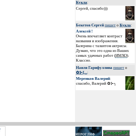
Кукла
:
Сергей, спасибо)))
Бекетов Сергей
пишет
о
Кукла
:
Алексей !
Очень впечатляет контраст
названия и изображения.
Балерина с талантом актрисы.
Думаю, что это одна из Ваших
самых удачных работ (
ИМХО
).
Классно.
Наиля Гарифуллина
пишет
о
✿⊱ξ...
:
Меренков Валерий
:
спасибо, Валерий ✿⊱╮