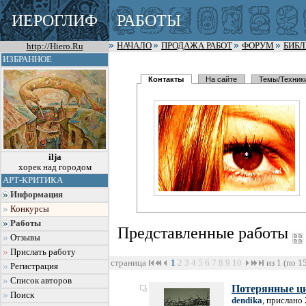
ИЕРОГЛИФ
РАБОТЫ
http://Hiero.Ru
НАЧАЛО
ПРОДАЖА РАБОТ
ФОРУМ
БИБ
ИЗБРАННОЕ
Контакты
На сайте
Темы/Техник
ilja
хорек над городом
АРТ-КРИТИКА
Информация
Конкурсы
Работы
Представленные работы
Отзывы
Прислать работу
страница
1
2
3
4
5
6
7
8
9
10
из 1 (по 1
Регистрация
Список авторов
Потерянные ц
Поиск
dendika
, прислано