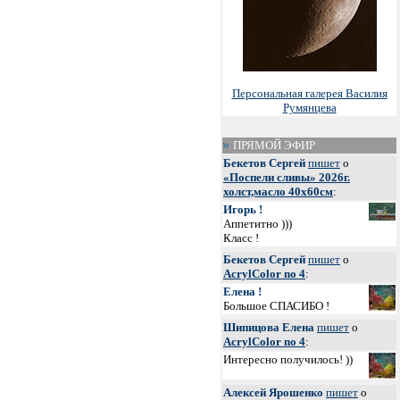
Персональная галерея Василия
Румянцева
ПРЯМОЙ ЭФИР
Бекетов Сергей
пишет
о
«Поспели сливы» 2026г.
холст,масло 40х60см
:
Игорь !
Аппетитно )))
Класс !
Бекетов Сергей
пишет
о
AcrylColor no 4
:
Елена !
Большое СПАСИБО !
Шипицова Елена
пишет
о
AcrylColor no 4
:
Интересно получилось! ))
Алексей Ярошенко
пишет
о