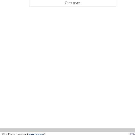
Сны кота
© «Иероглиф» (
контакты
)