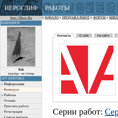
ИЕРОГЛИФ
РАБОТЫ
http://Hiero.Ru
НАЧАЛО
ПРОДАЖА РАБОТ
ФОРУМ
БИБ
ИЗБРАННОЕ
Контакты
О себе
На сайте
fish
курица - не птица
АРТ-КРИТИКА
Информация
Конкурсы
Работы
Отзывы
Прислать работу
Серии работ:
Се
Регистрация
Список авторов