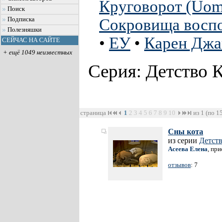
Круговорот (Uomo
Поиск
Подписка
Сокровища восп
Полезняшки
•
ЕУ
•
Карен Джа
СЕЙЧАС НА САЙТЕ
+ ещё 1049 неизвестных
Серия: Детство 
страница
1
2
3
4
5
6
7
8
9
10
из 1 (по 1
Сны кота
из серии
Детств
Асеева Елена
, пр
отзывов
: 7