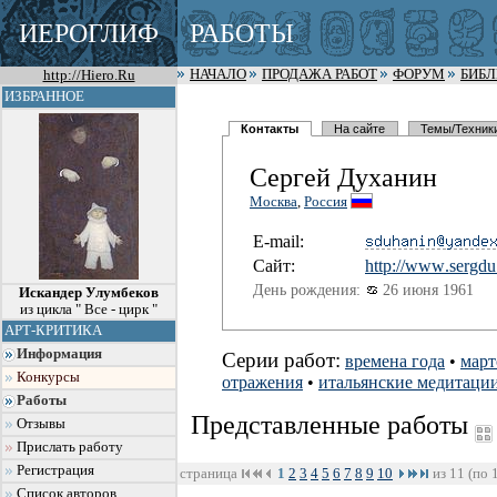
ИЕРОГЛИФ
РАБОТЫ
http://Hiero.Ru
НАЧАЛО
ПРОДАЖА РАБОТ
ФОРУМ
БИБ
ИЗБРАННОЕ
Контакты
На сайте
Темы/Техник
Сергей Духанин
Москва
,
Россия
E-mail:
Сайт:
http://www
.sergdu
День рождения:
26 июня 1961
Искандер Улумбеков
из цикла " Все - цирк "
АРТ-КРИТИКА
Информация
Серии работ:
времена года
•
март
Конкурсы
отражения
•
итальянские медитаци
Работы
Представленные работы
Отзывы
Прислать работу
Регистрация
страница
1
2
3
4
5
6
7
8
9
10
из 11 (по 
Список авторов