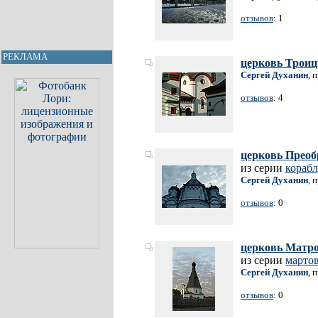
отзывов
: 1
РЕКЛАМА
церковь Трои
Сергей Духанин
, 
отзывов
: 4
церковь Преоб
из серии
корабл
Сергей Духанин
, 
отзывов
: 0
церковь Матр
из серии
марто
Сергей Духанин
, 
отзывов
: 0