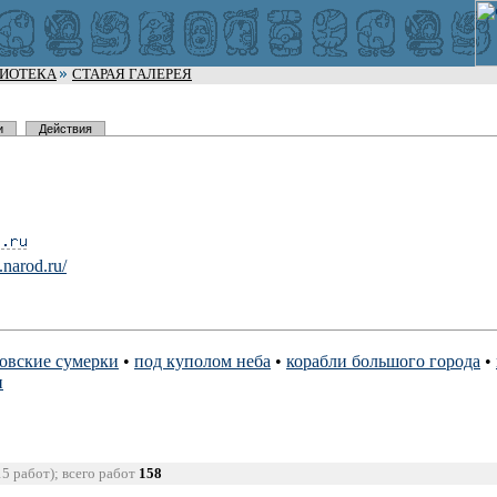
ЛИОТЕКА
СТАРАЯ ГАЛЕРЕЯ
и
Действия
.na
rod.ru/
овские сумерки
•
под куполом неба
•
корабли большого города
•
и
15 работ); всего работ
158