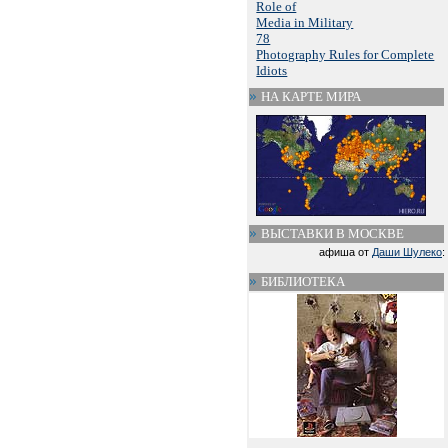
Role of
Media in Military
78
Photography Rules for Complete
Idiots
НА КАРТЕ МИРА
ВЫСТАВКИ В МОСКВЕ
афиша от
Даши Шулеко
:
БИБЛИОТЕКА