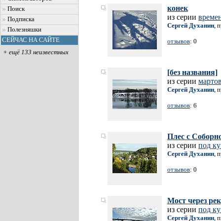
конек
Поиск
из серии
времен
Подписка
Сергей Духанин
, 
Полезняшки
СЕЙЧАС НА САЙТЕ
отзывов
: 0
+ ещё 133 неизвестных
[без названия]
из серии
марто
Сергей Духанин
, 
отзывов
: 6
Плес с Соборн
из серии
под к
Сергей Духанин
, 
отзывов
: 0
Мост через ре
из серии
под к
Сергей Духанин
, 