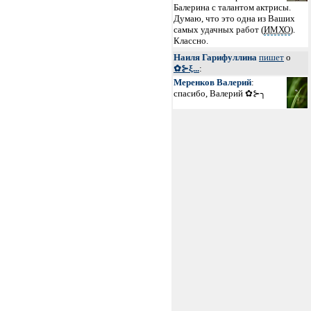
Балерина с талантом актрисы.
Думаю, что это одна из Ваших
самых удачных работ (
ИМХО
).
Классно.
Наиля Гарифуллина
пишет
о
✿⊱ξ...
:
Меренков Валерий
:
спасибо, Валерий ✿⊱╮