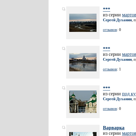
***
из серии
марто
Сергей Духанин
, 
отзывов
: 0
***
из серии
марто
Сергей Духанин
, 
отзывов
: 1
***
из серии
под к
Сергей Духанин
, 
отзывов
: 0
Варварка
из серии
марто