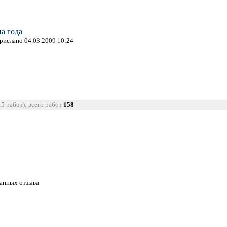
а года
прислано 04.03.2009 10:24
15 работ); всего работ
158
танных отзыва