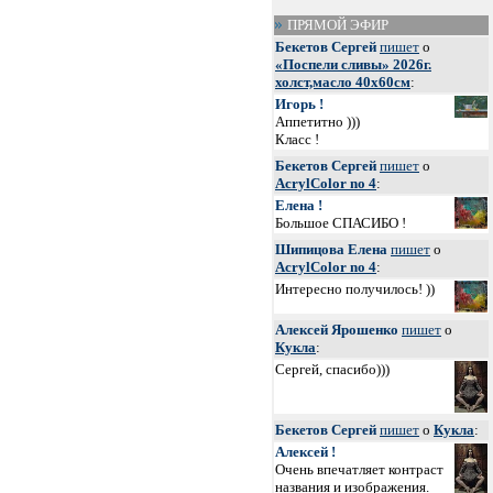
ПРЯМОЙ ЭФИР
Бекетов Сергей
пишет
о
«Поспели сливы» 2026г.
холст,масло 40х60см
:
Игорь !
Аппетитно )))
Класс !
Бекетов Сергей
пишет
о
AcrylColor no 4
:
Елена !
Большое СПАСИБО !
Шипицова Елена
пишет
о
AcrylColor no 4
:
Интересно получилось! ))
Алексей Ярошенко
пишет
о
Кукла
:
Сергей, спасибо)))
Бекетов Сергей
пишет
о
Кукла
:
Алексей !
Очень впечатляет контраст
названия и изображения.