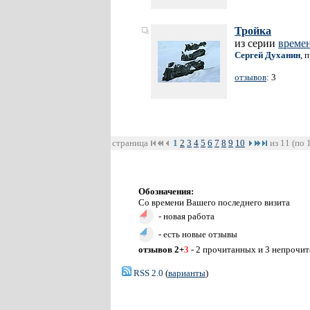
Тройка
из серии
времен
Сергей Духанин
, 
отзывов
: 3
страница
1
2
3
4
5
6
7
8
9
10
из 11 (по 
Обозначения:
Со времени Вашего последнего визита
- новая работа
- есть новые отзывы
отзывов 2+
3
- 2 прочитанных и 3 непрочи
RSS 2.0
(
варианты
)