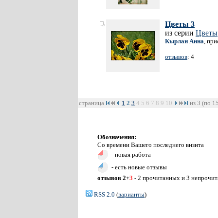
Цветы 3
из серии
Цветы
Кырлан Анна
, пр
отзывов
: 4
страница
1
2
3
4
5
6
7
8
9
10
из 3 (по 1
Обозначения:
Со времени Вашего последнего визита
- новая работа
- есть новые отзывы
отзывов 2+
3
- 2 прочитанных и 3 непрочи
RSS 2.0
(
варианты
)