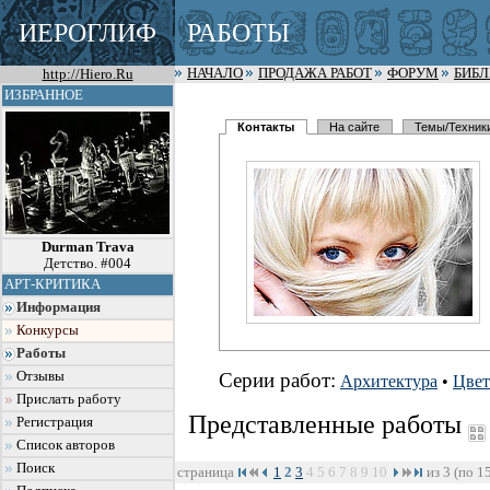
ИЕРОГЛИФ
РАБОТЫ
http://Hiero.Ru
НАЧАЛО
ПРОДАЖА РАБОТ
ФОРУМ
БИБ
ИЗБРАННОЕ
Контакты
На сайте
Темы/Техник
Durman Trava
Детство. #004
АРТ-КРИТИКА
Информация
Конкурсы
Работы
Отзывы
Серии работ:
Архитектура
•
Цве
Прислать работу
Представленные работы
Регистрация
Список авторов
Поиск
страница
1
2
3
4
5
6
7
8
9
10
из 3 (по 1