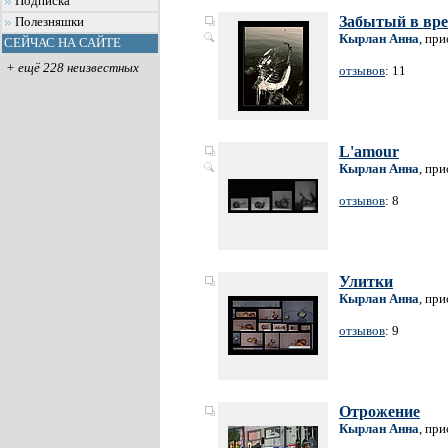
Подписка
Забытый в вр
Полезняшки
Кырлан Анна
, пр
СЕЙЧАС НА САЙТЕ
+ ещё 228 неизвестных
отзывов
: 11
L'amour
Кырлан Анна
, пр
отзывов
: 8
Улитки
Кырлан Анна
, пр
отзывов
: 9
Отрожение
Кырлан Анна
, пр