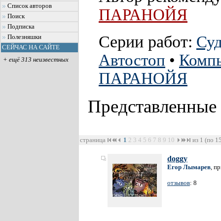
Список авторов
ПАРАНОЙЯ
Поиск
Подписка
Серии работ:
Суд
Полезняшки
СЕЙЧАС НА САЙТЕ
Автостоп
•
Комп
+ ещё 313 неизвестных
ПАРАНОЙЯ
Представленные
страница
1
2
3
4
5
6
7
8
9
10
из 1 (по 1
doggy
Егор Лымарев
, п
отзывов
: 8