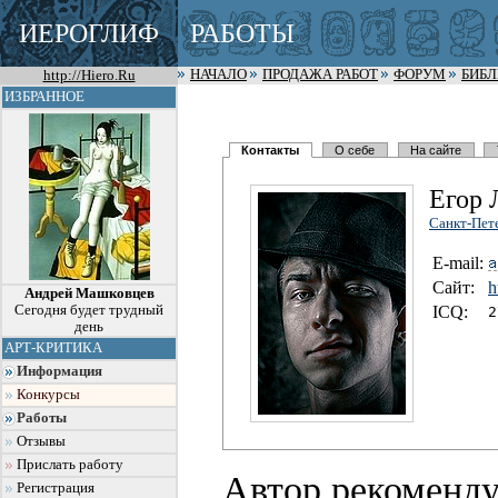
ИЕРОГЛИФ
РАБОТЫ
http://Hiero.Ru
НАЧАЛО
ПРОДАЖА РАБОТ
ФОРУМ
БИБ
ИЗБРАННОЕ
Контакты
О себе
На сайте
Егор 
Санкт-Пет
E-mail:
Сайт:
h
Андрей Машковцев
Сегодня будет трудный
I
C
Q:
2
день
АРТ-КРИТИКА
Информация
Конкурсы
Работы
Отзывы
Прислать работу
Автор рекоменду
Регистрация