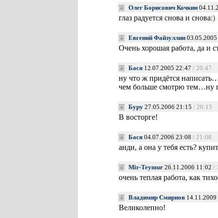
Олег Борисович Кочкин
04.11.
глаз радуется снова и снова
:)
Евгений Файзуллин
03.05.2005
Очень хорошая работа, да и с
Бася
12.07.2005 22:47
/ 20:47
ну что ж придётся написать
чем больше смотрю тем…ну п
Буру
27.05.2006 21:15
/ 20:15
В восторге!
Бася
04.07.2006 23:08
/ 21:08
анди, а она у тебя есть? купи
Mir-Teymur
26.11.2006 11:02
/
очень теплая работа, как тих
Владимир Смирнов
14.11.2009
Великолепно!