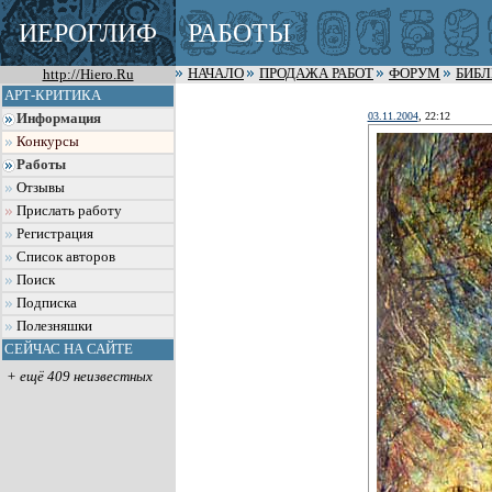
ИЕРОГЛИФ
РАБОТЫ
http://Hiero.Ru
НАЧАЛО
ПРОДАЖА РАБОТ
ФОРУМ
БИБ
АРТ-КРИТИКА
03.11.2004
, 22:12
Информация
Конкурсы
Работы
Отзывы
Прислать работу
Регистрация
Список авторов
Поиск
Подписка
Полезняшки
СЕЙЧАС НА САЙТЕ
+ ещё 409 неизвестных