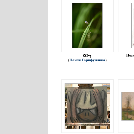
Незн
✿⊱╮
(
Наиля Гарифуллина
)