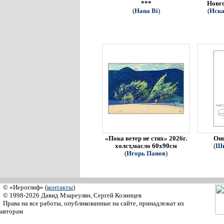
***
Новго
(
Hana Bi
)
(
Иска
«Пока ветер не стих» 2026г.
Онг
холст,масло 60х90см
(
Ши
(
Игорь Панов
)
© «Иероглиф» (
контакты
)
© 1998-2026 Давид Мзареулян, Сергей Козинцев
Права на все работы, опубликованные на сайте, принадлежат их
авторам