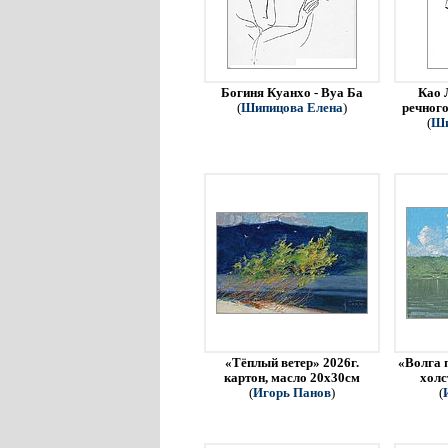
Богиня Куанхо - Вуа Ба
Као 
(
Шипицова Елена
)
речного
(
Ши
«Тёплый ветер» 2026г.
«Волга 
картон, масло 20х30см
холс
(
Игорь Панов
)
(