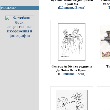
Куэ Ми Ныонг создает ручей
«Посп
Суой Мо
холс
(
Шипицова Елена
)
(
РЕКЛАМА
Фея гор Ау Ко и ее родители
Ти
Де Лой и Нгок Нуонг,
(
Шипицова Елена
)