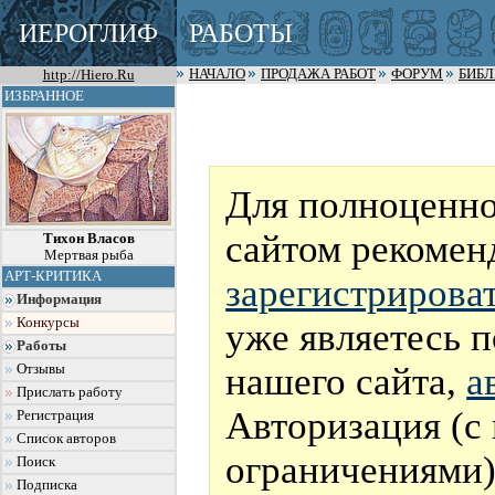
ИЕРОГЛИФ
РАБОТЫ
http://Hiero.Ru
НАЧАЛО
ПРОДАЖА РАБОТ
ФОРУМ
БИБ
ИЗБРАННОЕ
Для полноценно
сайтом рекомен
Тихон Власов
Мертвая рыба
АРТ-КРИТИКА
зарегистрирова
Информация
Конкурсы
уже являетесь 
Работы
нашего сайта,
а
Отзывы
Прислать работу
Авторизация (с
Регистрация
Список авторов
ограничениями)
Поиск
Подписка