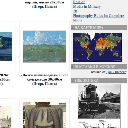
Role of
картон, масло 20х30см
Media in Military
(
Игорь Панов
)
78
Photography Rules for Complete
Idiots
НА КАРТЕ МИРА
ВЫСТАВКИ В МОСКВЕ
афиша от
Даши Шулеко
:
2026г.
«Волга полноводная» 2026г.
0х30см
холст,масло 30х40см
БИБЛИОТЕКА
в
)
(
Игорь Панов
)