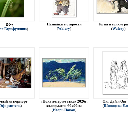
Незнайка в старости
Коты и всякие р
✿⊱╮
(
Walery
)
(
Walery
)
ля Гарифуллина
)
овый натюрморт
«Пока ветер не стих» 2026г.
Онг Дай и Онг
Оформитель
)
холст,масло 60х90см
(
Шипицова Ел
(
Игорь Панов
)