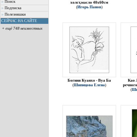
Поиск
холст,масло 40х60см
(
Игорь Панов
)
Подписка
Полезняшки
СЕЙЧАС НА САЙТЕ
+ ещё 748 неизвестных
Богиня Куанхо - Вуа Ба
Као 
(
Шипицова Елена
)
речного
(
Ши