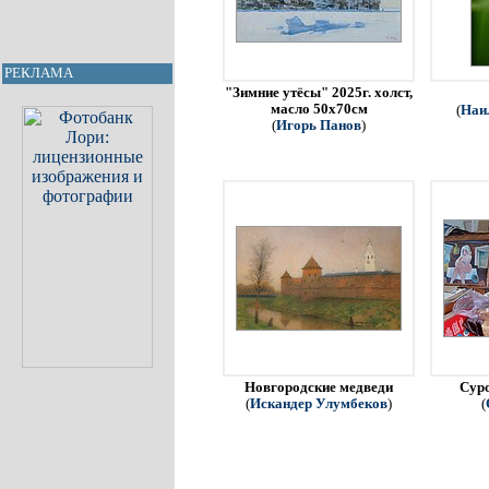
РЕКЛАМА
"Зимние утёсы" 2025г. холст,
масло 50х70см
(
Наи
(
Игорь Панов
)
Новгородские медведи
Сур
(
Искандер Улумбеков
)
(