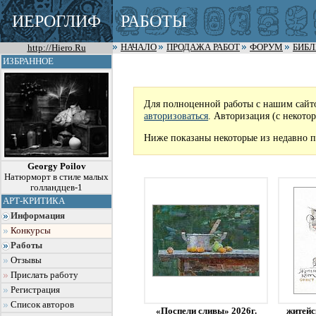
ИЕРОГЛИФ
РАБОТЫ
http://Hiero.Ru
НАЧАЛО
ПРОДАЖА РАБОТ
ФОРУМ
БИБ
ИЗБРАННОЕ
Для полноценной работы с нашим сайт
авторизоваться
. Авторизация (с некото
Ниже показаны некоторые из недавно п
Georgy Poilov
Натюрморт в стиле малых
голландцев-1
АРТ-КРИТИКА
Информация
Конкурсы
Работы
Отзывы
Прислать работу
Регистрация
Список авторов
«Поспели сливы» 2026г.
житейс