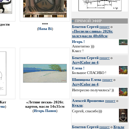
ПРЯМОЙ ЭФИР
адости
***
Бекетов Сергей
пишет
о
(
Hana Bi
)
«Поспели сливы» 2026г.
холст,масло 40х60см
:
Игорь !
Аппетитно )))
Класс !
Бекетов Сергей
пишет
о
AcrylColor no 4
:
Елена !
Большое СПАСИБО !
Шипицова Елена
пишет
о
AcrylColor no 4
:
Интересно получилось! ))
Алексей Ярошенко
пишет
о
 Кат
«Летние пески» 2026г.
Кукла
:
ена
)
картон, масло 14х31см
Сергей, спасибо)))
(
Игорь Панов
)
Бекетов Сергей
пишет
о
Кукла
: