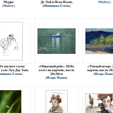
Мурра
Де Лой и Нгок Нуонг,
(
Walery
)
(
Walery
)
(
Шипицова Елена
)
Ло изучает схему
«Обратный рейс» 2026г.
«Тёплый ветер» 
 узла Лук Дау Занг,
холст на картоне, масло
картон, масло 2
пицова Елена
)
20х30см
(
Игорь Пано
(
Игорь Панов
)