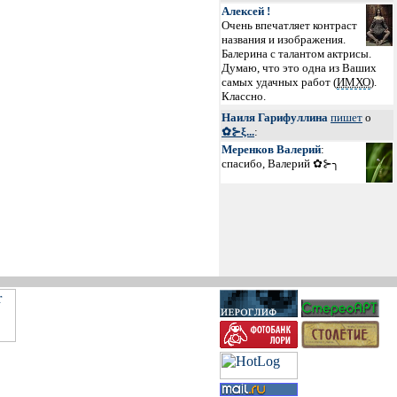
Алексей !
Очень впечатляет контраст
названия и изображения.
Балерина с талантом актрисы.
Думаю, что это одна из Ваших
самых удачных работ (
ИМХО
).
Классно.
Наиля Гарифуллина
пишет
о
✿⊱ξ...
:
Меренков Валерий
:
спасибо, Валерий ✿⊱╮