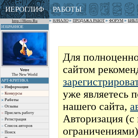
ИЕРОГЛИФ
РАБОТЫ
http://Hiero.Ru
НАЧАЛО
ПРОДАЖА РАБОТ
ФОРУМ
БИБ
ИЗБРАННОЕ
Для полноценно
сайтом рекомен
Vetre
The New World
зарегистрирова
АРТ-КРИТИКА
Информация
уже являетесь 
Конкурсы
Работы
нашего сайта,
а
Отзывы
Прислать работу
Авторизация (с
Регистрация
Список авторов
ограничениями)
Поиск