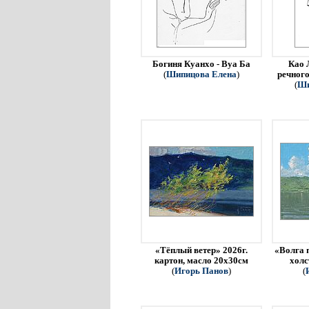
Богиня Куанхо - Вуа Ба
Као 
(
Шипицова Елена
)
речного
(
Ши
«Тёплый ветер» 2026г.
«Волга 
картон, масло 20х30см
холс
(
Игорь Панов
)
(