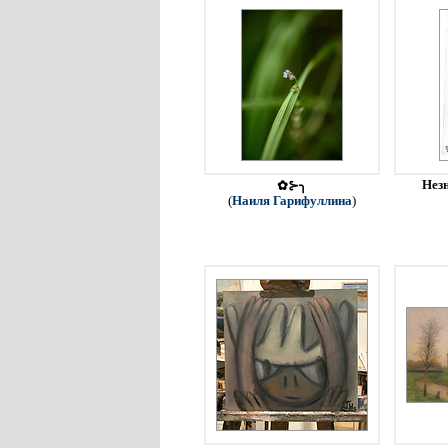
Незн
✿⊱╮
(
Наиля Гарифуллина
)