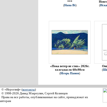
***
Новго
(
Hana Bi
)
(
Иска
«Пока ветер не стих» 2026г.
Онг
холст,масло 60х90см
(
Ши
(
Игорь Панов
)
© «Иероглиф» (
контакты
)
© 1998-2026 Давид Мзареулян, Сергей Козинцев
Права на все работы, опубликованные на сайте, принадлежат их
авторам