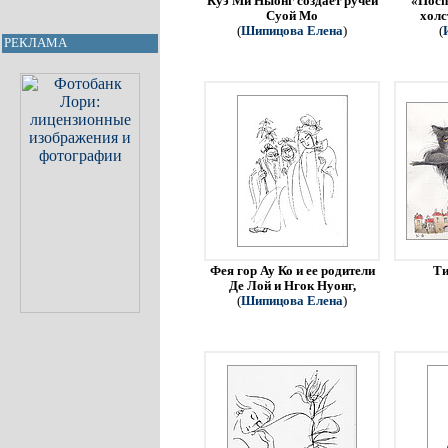
Куэ Ми Ныонг создает ручей
«Посп
Суой Мо
холс
(
Шипицова Елена
)
(
РЕКЛАМА
Фея гор Ау Ко и ее родители
Ти
Де Лой и Нгок Нуонг,
(
Шипицова Елена
)