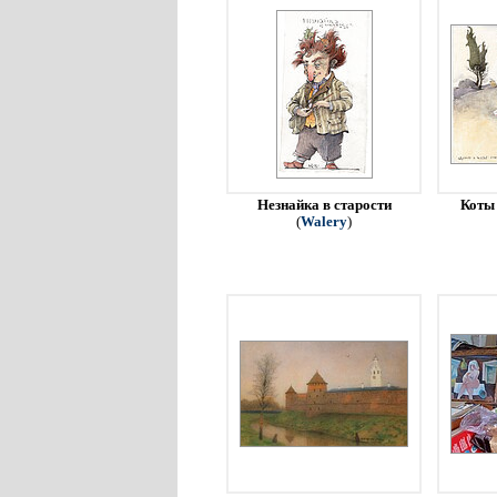
Незнайка в старости
Коты 
(
Walery
)