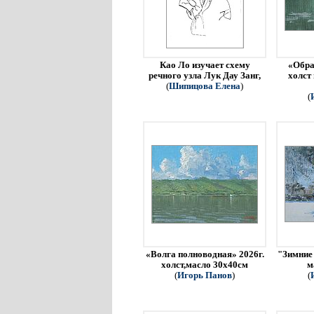
Као Ло изучает схему
«Обра
речного узла Лук Дау Занг,
холст
(
Шипицова Елена
)
(
«Волга полноводная» 2026г.
"Зимние 
холст,масло 30х40см
м
(
Игорь Панов
)
(