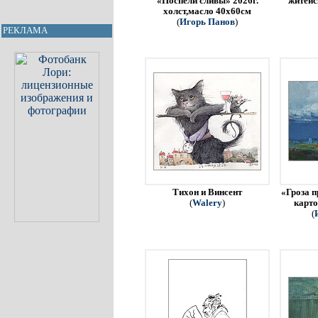
«Поспели сливы» 2026г.
житейс
холст,масло 40х60см
(
Игорь Панов
)
РЕКЛАМА
Тихон и Винсент
«Гроза п
(
Walery
)
карто
(