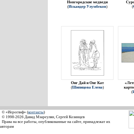
Новгородские медведи
Сур
(
Искандер Улумбеков
)
(
Онг Дай и Онг Кат
«Летн
(
Шипицова Елена
)
карто
(
© «Иероглиф» (
контакты
)
© 1998-2026 Давид Мзареулян, Сергей Козинцев
Права на все работы, опубликованные на сайте, принадлежат их
авторам