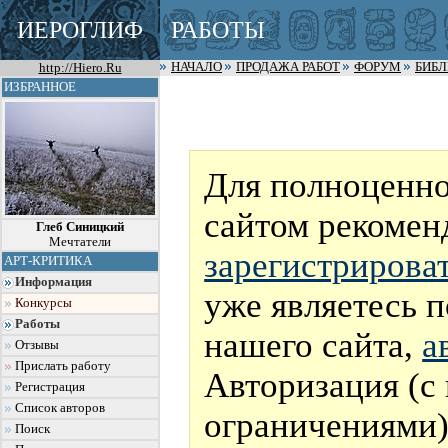
ИЕРОГЛИФ
РАБОТЫ
http://Hiero.Ru
НАЧАЛО
ПРОДАЖА РАБОТ
ФОРУМ
БИБ
ИЗБРАННОЕ
Для полноценно
сайтом рекомен
Глеб Синицкий
Мечтатели
зарегистрирова
АРТ-КРИТИКА
Информация
уже являетесь 
Конкурсы
Работы
нашего сайта,
а
Отзывы
Прислать работу
Авторизация (с
Регистрация
Список авторов
ограничениями)
Поиск