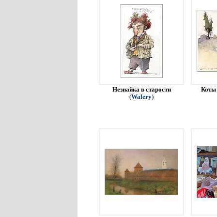
Незнайка в старости
Коты 
(
Walery
)