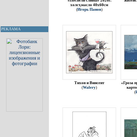
«Поспели сливы» 2026г.
житейс
холст,масло 40х60см
(
Игорь Панов
)
РЕКЛАМА
Тихон и Винсент
«Гроза п
(
Walery
)
карто
(