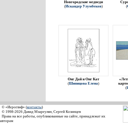
Новгородские медведи
Сур
(
Искандер Улумбеков
)
(
Онг Дай и Онг Кат
«Летн
(
Шипицова Елена
)
карто
(
© «Иероглиф» (
контакты
)
© 1998-2026 Давид Мзареулян, Сергей Козинцев
Права на все работы, опубликованные на сайте, принадлежат их
авторам