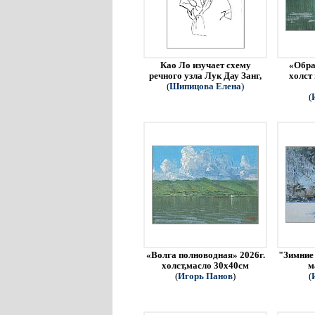
Као Ло изучает схему
«Обра
речного узла Лук Дау Занг,
холст
(
Шипицова Елена
)
(
«Волга полноводная» 2026г.
"Зимние 
холст,масло 30х40см
м
(
Игорь Панов
)
(