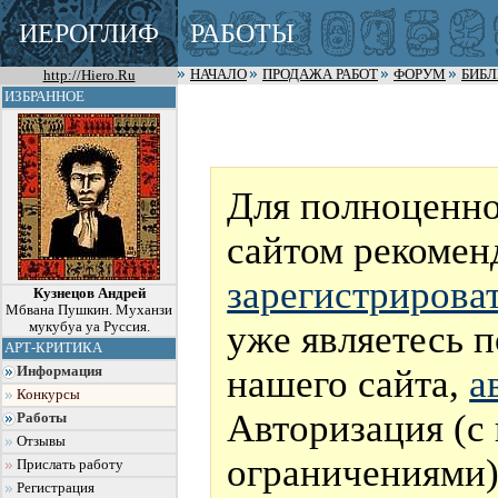
ИЕРОГЛИФ
РАБОТЫ
http://Hiero.Ru
НАЧАЛО
ПРОДАЖА РАБОТ
ФОРУМ
БИБ
ИЗБРАННОЕ
Для полноценно
сайтом рекомен
зарегистрирова
Кузнецов Андрей
Мбвана Пушкин. Муханзи
уже являетесь 
мукубуа уа Руссия.
АРТ-КРИТИКА
нашего сайта,
а
Информация
Конкурсы
Авторизация (с
Работы
Отзывы
ограничениями)
Прислать работу
Регистрация