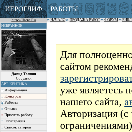
ИЕРОГЛИФ
РАБОТЫ
http://Hiero.Ru
НАЧАЛО
ПРОДАЖА РАБОТ
ФОРУМ
БИБ
ИЗБРАННОЕ
Для полноценно
сайтом рекомен
Давид Толпин
зарегистрирова
Сосульки
АРТ-КРИТИКА
уже являетесь 
Информация
Конкурсы
нашего сайта,
а
Работы
Отзывы
Авторизация (с
Прислать работу
Регистрация
ограничениями)
Список авторов