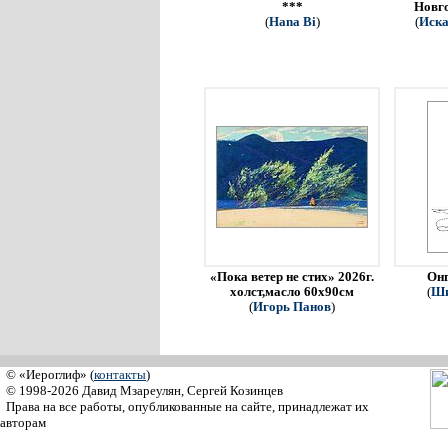
***
Новго
(
Hana Bi
)
(
Иска
«Пока ветер не стих» 2026г.
Онг
холст,масло 60х90см
(
Ши
(
Игорь Панов
)
© «Иероглиф» (
контакты
)
© 1998-2026 Давид Мзареулян, Сергей Козинцев
Права на все работы, опубликованные на сайте, принадлежат их
авторам