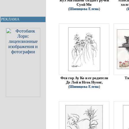
Куэ Ми Ныонг создает ручей
«Посп
Суой Мо
холс
(
Шипицова Елена
)
(
РЕКЛАМА
Фея гор Ау Ко и ее родители
Ти
Де Лой и Нгок Нуонг,
(
Шипицова Елена
)