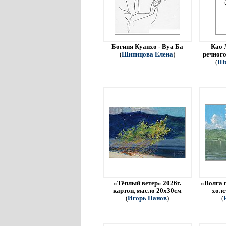
Богиня Куанхо - Вуа Ба
Као 
(
Шипицова Елена
)
речного
(
Ши
«Тёплый ветер» 2026г.
«Волга 
картон, масло 20х30см
холс
(
Игорь Панов
)
(