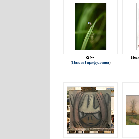
Незн
✿⊱╮
(
Наиля Гарифуллина
)