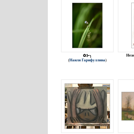
Незн
✿⊱╮
(
Наиля Гарифуллина
)