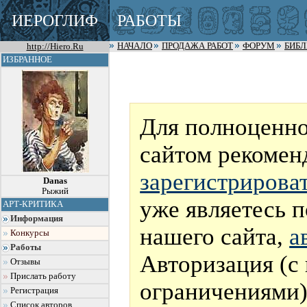
ИЕРОГЛИФ
РАБОТЫ
http://Hiero.Ru
НАЧАЛО
ПРОДАЖА РАБОТ
ФОРУМ
БИБ
ИЗБРАННОЕ
Для полноценно
сайтом рекомен
зарегистрирова
Danas
Рыжий
уже являетесь 
АРТ-КРИТИКА
Информация
нашего сайта,
а
Конкурсы
Работы
Авторизация (с
Отзывы
Прислать работу
ограничениями)
Регистрация
Список авторов