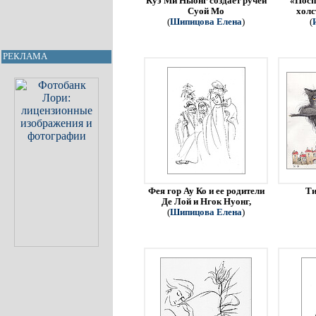
Куэ Ми Ныонг создает ручей
«Посп
Суой Мо
холс
(
Шипицова Елена
)
(
РЕКЛАМА
Фея гор Ау Ко и ее родители
Ти
Де Лой и Нгок Нуонг,
(
Шипицова Елена
)