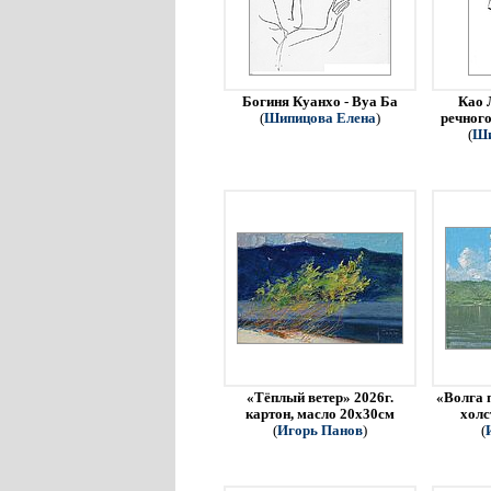
Богиня Куанхо - Вуа Ба
Као 
(
Шипицова Елена
)
речного
(
Ши
«Тёплый ветер» 2026г.
«Волга 
картон, масло 20х30см
холс
(
Игорь Панов
)
(