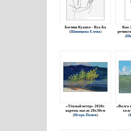
Богиня Куанхо - Вуа Ба
Као 
(
Шипицова Елена
)
речного
(
Ши
«Тёплый ветер» 2026г.
«Волга 
картон, масло 20х30см
холс
(
Игорь Панов
)
(