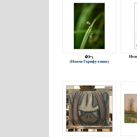
Незн
✿⊱╮
(
Наиля Гарифуллина
)