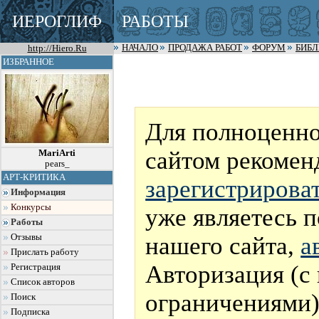
ИЕРОГЛИФ
РАБОТЫ
http://Hiero.Ru
НАЧАЛО
ПРОДАЖА РАБОТ
ФОРУМ
БИБ
ИЗБРАННОЕ
Для полноценно
сайтом рекомен
MariArti
pears_
АРТ-КРИТИКА
зарегистрирова
Информация
Конкурсы
уже являетесь 
Работы
нашего сайта,
а
Отзывы
Прислать работу
Авторизация (с
Регистрация
Список авторов
ограничениями)
Поиск
Подписка