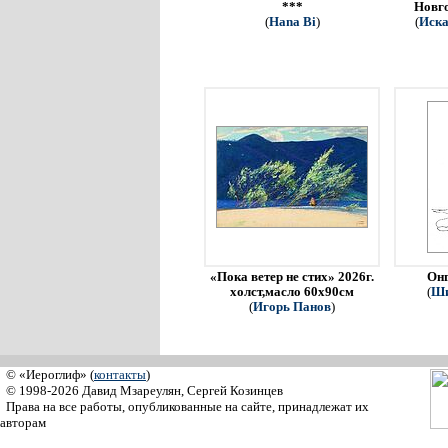
***
Новго
(
Hana Bi
)
(
Иска
«Пока ветер не стих» 2026г.
Онг
холст,масло 60х90см
(
Ши
(
Игорь Панов
)
© «Иероглиф» (
контакты
)
© 1998-2026 Давид Мзареулян, Сергей Козинцев
Права на все работы, опубликованные на сайте, принадлежат их
авторам