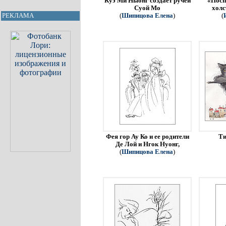
Куэ Ми Ныонг создает ручей
«Посп
Суой Мо
холс
РЕКЛАМА
(
Шипицова Елена
)
(
Фея гор Ау Ко и ее родители
Ти
Де Лой и Нгок Нуонг,
(
Шипицова Елена
)