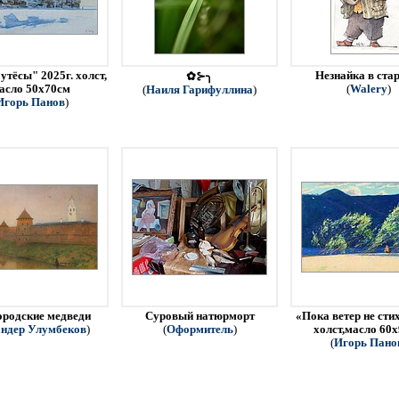
утёсы" 2025г. холст,
Незнайка в ста
✿⊱╮
асло 50х70см
(
Walery
)
(
Наиля Гарифуллина
)
Игорь Панов
)
родские медведи
Суровый натюрморт
«Пока ветер не стих
ндер Улумбеков
)
(
Оформитель
)
холст,масло 60
(
Игорь Пано