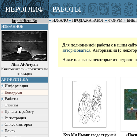
ИЕРОГЛИФ
РАБОТЫ
http://Hiero.Ru
НАЧАЛО
ПРОДАЖА РАБОТ
ФОРУМ
БИБ
ИЗБРАННОЕ
Для полноценной работы с нашим сайт
авторизоваться
. Авторизация (с некото
Ниже показаны некоторые из недавно п
Nina Ai-Artyan
Книгожители - похитители
закладок
АРТ-КРИТИКА
Информация
Конкурсы
Работы
Отзывы
Прислать работу
Регистрация
Список авторов
Поиск
Куэ Ми Ныонг создает ручей
«Посп