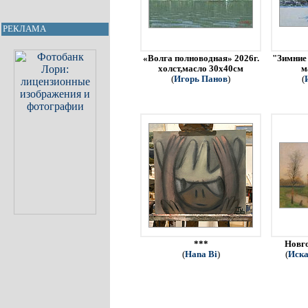
РЕКЛАМА
«Волга полноводная» 2026г.
"Зимние 
холст,масло 30х40см
м
(
Игорь Панов
)
(
***
Новго
(
Hana Bi
)
(
Иска