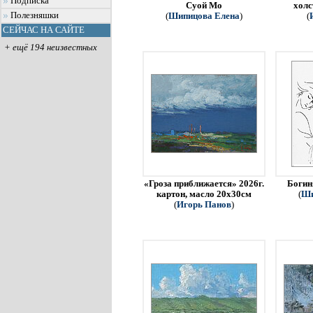
Подписка
Суой Мо
холс
Полезняшки
(
Шипицова Елена
)
(
СЕЙЧАС НА САЙТЕ
+ ещё 194 неизвестных
«Гроза приближается» 2026г.
Богин
картон, масло 20х30см
(
Ши
(
Игорь Панов
)