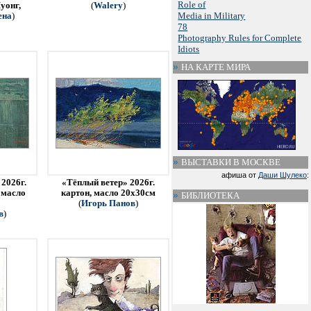
Role of
уонг,
(
Walery
)
Media in Military
ена
)
78
Photography Rules for Complete
Idiots
НА КАРТЕ МИРА
ВЫСТАВКИ В МОСКВЕ
афиша от
Даши Шулеко
:
2026г.
«Тёплый ветер» 2026г.
 масло
картон, масло 20х30см
БИБЛИОТЕКА
(
Игорь Панов
)
в
)