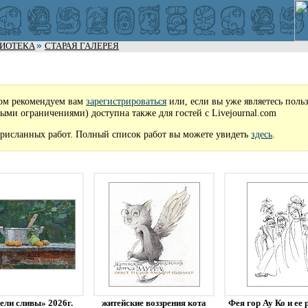
ЛИОТЕКА
СТАРАЯ ГАЛЕРЕЯ
ом рекомендуем вам
зарегистрироваться
или, если вы уже являетесь поль
рыми ограничениями) доступна также для гостей с Livejournal.com
рисланных работ. Полный список работ вы можете увидеть
здесь
.
ели сливы» 2026г.
житейские воззрения кота
Фея гор Ау Ко и ее 