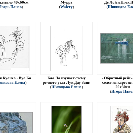
т,масло 40х60см
Мурра
Де Лой и Нгок Н
Игорь Панов
)
(
Walery
)
(
Шипицова Ел
я Куанхо - Вуа Ба
Као Ло изучает схему
«Обратный рейс» 
пицова Елена
)
речного узла Лук Дау Занг,
холст на картоне,
(
Шипицова Елена
)
20х30см
(
Игорь Пано