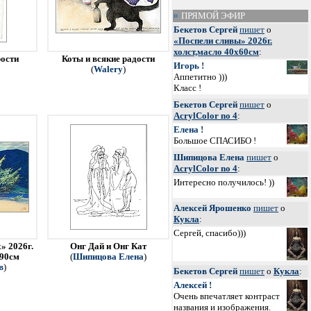
ПРЯМОЙ ЭФИР
Бекетов Сергей
пишет
о
«Поспели сливы» 2026г.
холст,масло 40х60см
:
рости
Коты и всякие радости
Игорь !
(
Walery
)
Аппетитно )))
Класс !
Бекетов Сергей
пишет
о
AcrylColor no 4
:
Елена !
Большое СПАСИБО !
Шипицова Елена
пишет
о
AcrylColor no 4
:
Интересно получилось! ))
Алексей Ярошенко
пишет
о
Кукла
:
Сергей, спасибо)))
» 2026г.
Онг Дай и Онг Кат
х90см
(
Шипицова Елена
)
в
)
Бекетов Сергей
пишет
о
Кукла
:
Алексей !
Очень впечатляет контраст
названия и изображения.