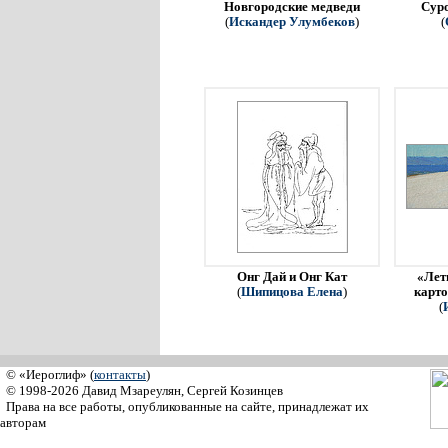
Новгородские медведи
Сур
(
Искандер Улумбеков
)
(
Онг Дай и Онг Кат
«Летн
(
Шипицова Елена
)
карто
(
© «Иероглиф» (
контакты
)
© 1998-2026 Давид Мзареулян, Сергей Козинцев
Права на все работы, опубликованные на сайте, принадлежат их
авторам