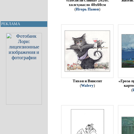
«Поспели сливы» 2026г.
житейс
холст,масло 40х60см
(
Игорь Панов
)
РЕКЛАМА
Тихон и Винсент
«Гроза п
(
Walery
)
карто
(