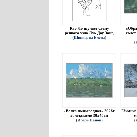
Као Ло изучает схему
«Обра
речного узла Лук Дау Занг,
холст
(
Шипицова Елена
)
(
«Волга полноводная» 2026г.
"Зимние 
холст,масло 30х40см
м
(
Игорь Панов
)
(