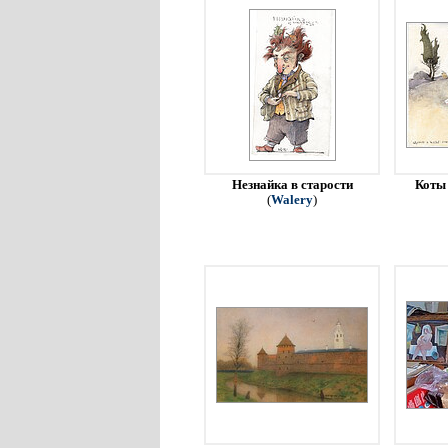
Незнайка в старости
Коты 
(
Walery
)