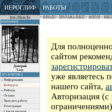
ИЕРОГЛИФ
РАБОТЫ
http://Hiero.Ru
НАЧАЛО
ПРОДАЖА РАБОТ
ФОРУМ
БИБ
ИЗБРАННОЕ
Для полноценно
сайтом рекомен
зарегистрирова
Дмитрий
Кафе
уже являетесь 
АРТ-КРИТИКА
Информация
нашего сайта,
а
Конкурсы
Работы
Авторизация (с
Отзывы
Прислать работу
ограничениями)
Регистрация
Список авторов