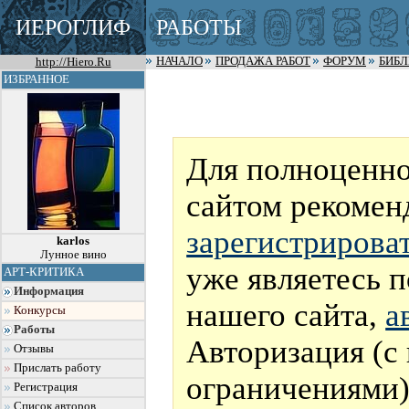
ИЕРОГЛИФ
РАБОТЫ
http://Hiero.Ru
НАЧАЛО
ПРОДАЖА РАБОТ
ФОРУМ
БИБ
ИЗБРАННОЕ
Для полноценно
сайтом рекомен
зарегистрирова
karlos
Лунное вино
уже являетесь 
АРТ-КРИТИКА
Информация
нашего сайта,
а
Конкурсы
Работы
Авторизация (с
Отзывы
Прислать работу
ограничениями)
Регистрация
Список авторов