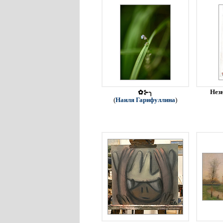
Незн
✿⊱╮
(
Наиля Гарифуллина
)