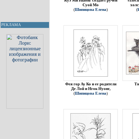
Куэ Ми Ныонг создает ручей
«Посп
Суой Мо
холс
(
Шипицова Елена
)
(
РЕКЛАМА
Фея гор Ау Ко и ее родители
Ти
Де Лой и Нгок Нуонг,
(
Шипицова Елена
)