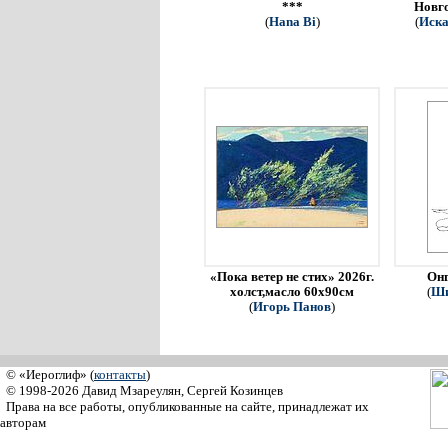
***
Новго
(
Hana Bi
)
(
Иска
«Пока ветер не стих» 2026г.
Онг
холст,масло 60х90см
(
Ши
(
Игорь Панов
)
© «Иероглиф» (
контакты
)
© 1998-2026 Давид Мзареулян, Сергей Козинцев
Права на все работы, опубликованные на сайте, принадлежат их
авторам