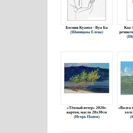
Богиня Куанхо - Вуа Ба
Као 
(
Шипицова Елена
)
речного
(
Ши
«Тёплый ветер» 2026г.
«Волга 
картон, масло 20х30см
холс
(
Игорь Панов
)
(