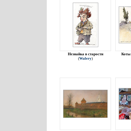
Незнайка в старости
Коты 
(
Walery
)