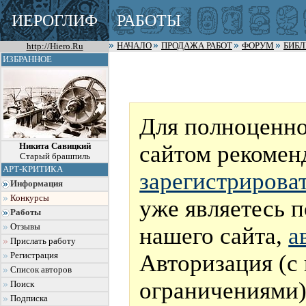
ИЕРОГЛИФ
РАБОТЫ
http://Hiero.Ru
НАЧАЛО
ПРОДАЖА РАБОТ
ФОРУМ
БИБ
ИЗБРАННОЕ
Для полноценно
сайтом рекомен
Никита Савицкий
Старый брашпиль
АРТ-КРИТИКА
зарегистрирова
Информация
Конкурсы
уже являетесь 
Работы
Отзывы
нашего сайта,
а
Прислать работу
Авторизация (с
Регистрация
Список авторов
ограничениями)
Поиск
Подписка