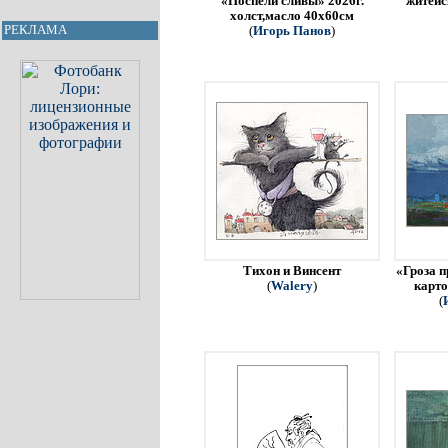
«Поспели сливы» 2026г.
житейс
холст,масло 40х60см
РЕКЛАМА
(
Игорь Панов
)
Тихон и Винсент
«Гроза п
(
Walery
)
карто
(