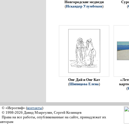
Новгородские медведи
Сур
(
Искандер Улумбеков
)
(
Онг Дай и Онг Кат
«Летн
(
Шипицова Елена
)
карто
(
© «Иероглиф» (
контакты
)
© 1998-2026 Давид Мзареулян, Сергей Козинцев
Права на все работы, опубликованные на сайте, принадлежат их
авторам