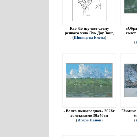
Као Ло изучает схему
«Обра
речного узла Лук Дау Занг,
холст
(
Шипицова Елена
)
(
«Волга полноводная» 2026г.
"Зимние 
холст,масло 30х40см
м
(
Игорь Панов
)
(